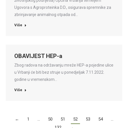
životinjskog podrijetla) Općina Vrbanja temeljem
Ugovora s Agroproteinka D.D., osigurava spremnike za
zbrinjavanje animalnog otpada od…
Više
OBAVIJEST HEP-a
Zbog radova na održavanju mreže HEP-a pojedine ulice
u Vrbanji će biti bez struje u ponedjeljak 7.11.2022.
godine u vremenskom…
Više
←
1
…
50
51
52
53
54
…
132
→