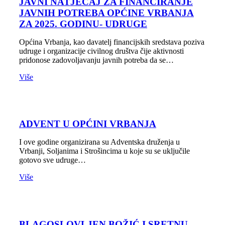
JAVNI NATJEČAJ ZA FINANCIRANJE
JAVNIH POTREBA OPĆINE VRBANJA
ZA 2025. GODINU- UDRUGE
Općina Vrbanja, kao davatelj financijskih sredstava poziva
udruge i organizacije civilnog društva čije aktivnosti
pridonose zadovoljavanju javnih potreba da se…
Više
ADVENT U OPĆINI VRBANJA
I ove godine organizirana su Adventska druženja u
Vrbanji, Soljanima i Strošincima u koje su se uključile
gotovo sve udruge…
Više
BLAGOSLOVLJEN BOŽIĆ I SRETNU