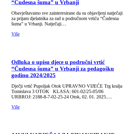
“Čudesna šuma” u Vrbanji
Obavještavamo sve zainteresirane da su objavljeni natječaji
za prijam djelatnika za rad u područnom vrtiću “Čudesna
šuma” u Vrbanji. Natječaji…
Više
Odluka o upisu djece u područni vrtić
“Čudesna šuma” u Vrbanji za pedagošku
godinu 2024/2025
Dječji vrtić Pupoljak Otok UPRAVNO VIJEĆE Trg kralja
Tomislava 3 OTOK KLASA: 601-02/25-05/06
URBROJ: 2188-8-7-02-25-24 Otok, 02. 01. 2025.…
Više