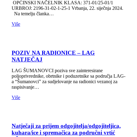
OPĆINSKI NAČELNIK KLASA: 371-01/25-01/1
URBROJ: 2196-31-02-1-25-1 Vrbanja, 22. siječnja 2024.
Na temelju članka…
Više
POZIV NA RADIONICE – LAG
NATJEČAJ
LAG ŠUMANOVCI poziva sve zainteresirane
poljoprivrednike, obrtnike i poduzetnike sa područja LAG-
a “Šumanovci” za sudjelovanje na radionici vezanoj za
raspisivanje…
Više
Natječaji za prijem odgojitelja/odgojiteljica,
kuhara/ice i spremačica za područni vrtić