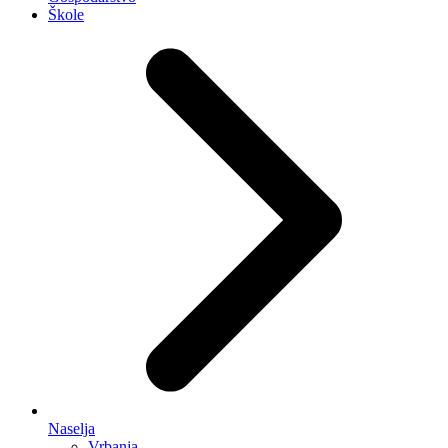
Škole
Naselja
Vrbanja