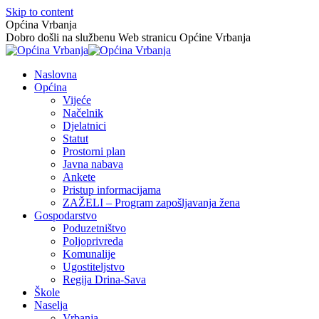
Skip to content
Općina Vrbanja
Dobro došli na službenu Web stranicu Općine Vrbanja
Naslovna
Općina
Vijeće
Načelnik
Djelatnici
Statut
Prostorni plan
Javna nabava
Ankete
Pristup informacijama
ZAŽELI – Program zapošljavanja žena
Gospodarstvo
Poduzetništvo
Poljoprivreda
Komunalije
Ugostiteljstvo
Regija Drina-Sava
Škole
Naselja
Vrbanja