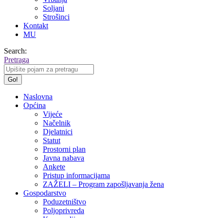
Soljani
Strošinci
Kontakt
MU
Search:
Pretraga
Naslovna
Općina
Vijeće
Načelnik
Djelatnici
Statut
Prostorni plan
Javna nabava
Ankete
Pristup informacijama
ZAŽELI – Program zapošljavanja žena
Gospodarstvo
Poduzetništvo
Poljoprivreda