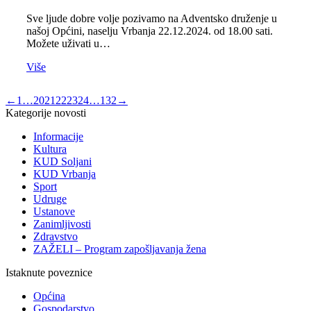
Sve ljude dobre volje pozivamo na Adventsko druženje u
našoj Općini, naselju Vrbanja 22.12.2024. od 18.00 sati.
Možete uživati u…
Više
←
1
…
20
21
22
23
24
…
132
→
Kategorije novosti
Informacije
Kultura
KUD Soljani
KUD Vrbanja
Sport
Udruge
Ustanove
Zanimljivosti
Zdravstvo
ZAŽELI – Program zapošljavanja žena
Istaknute poveznice
Općina
Gospodarstvo