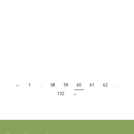
prijavu privatnih smještajnih
kapaciteta za prihvat izbjeglica iz
Ukrajine
Poštovani! Sve vas pozivamo da se uključite te da
zajednički pokažemo humanost na način da prijavite
potencijalne smještajne kapacitete u…
Više
←
1
…
58
59
60
61
62
…
132
→