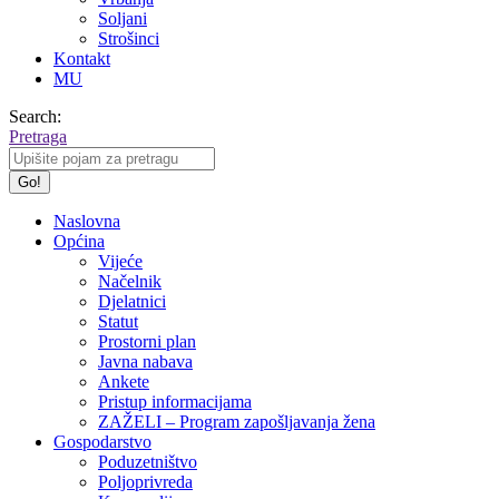
Soljani
Strošinci
Kontakt
MU
Search:
Pretraga
Naslovna
Općina
Vijeće
Načelnik
Djelatnici
Statut
Prostorni plan
Javna nabava
Ankete
Pristup informacijama
ZAŽELI – Program zapošljavanja žena
Gospodarstvo
Poduzetništvo
Poljoprivreda