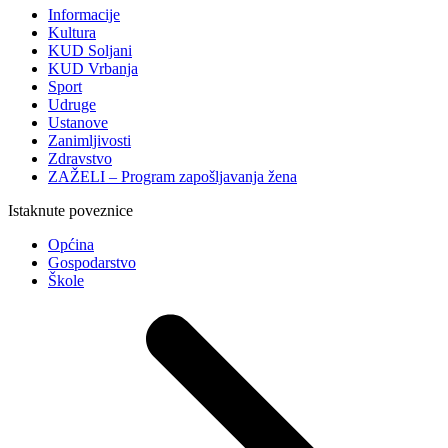
Informacije
Kultura
KUD Soljani
KUD Vrbanja
Sport
Udruge
Ustanove
Zanimljivosti
Zdravstvo
ZAŽELI – Program zapošljavanja žena
Istaknute poveznice
Općina
Gospodarstvo
Škole