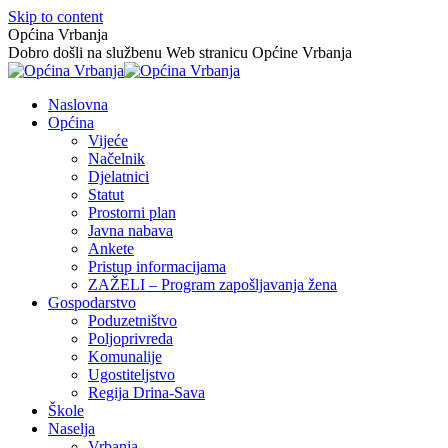
Skip to content
Općina Vrbanja
Dobro došli na službenu Web stranicu Općine Vrbanja
Naslovna
Općina
Vijeće
Načelnik
Djelatnici
Statut
Prostorni plan
Javna nabava
Ankete
Pristup informacijama
ZAŽELI – Program zapošljavanja žena
Gospodarstvo
Poduzetništvo
Poljoprivreda
Komunalije
Ugostiteljstvo
Regija Drina-Sava
Škole
Naselja
Vrbanja