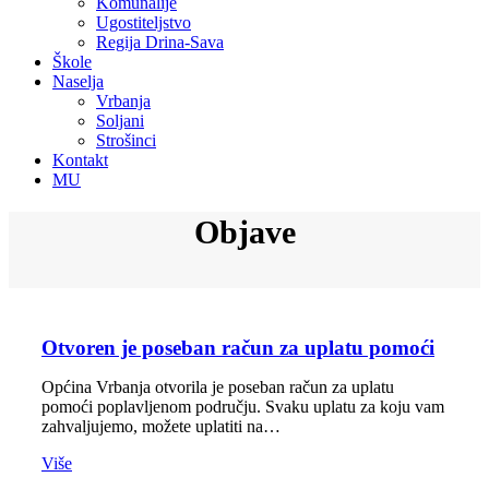
Komunalije
Ugostiteljstvo
Regija Drina-Sava
Škole
Naselja
Vrbanja
Soljani
Strošinci
Kontakt
MU
Objave
Otvoren je poseban račun za uplatu pomoći
Općina Vrbanja otvorila je poseban račun za uplatu
pomoći poplavljenom području. Svaku uplatu za koju vam
zahvaljujemo, možete uplatiti na…
Više