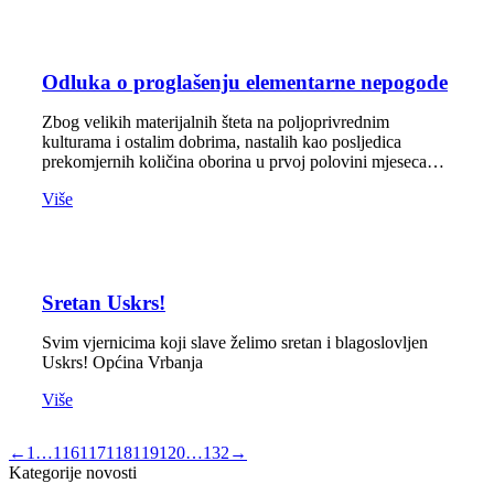
Odluka o proglašenju elementarne nepogode
Zbog velikih materijalnih šteta na poljoprivrednim
kulturama i ostalim dobrima, nastalih kao posljedica
prekomjernih količina oborina u prvoj polovini mjeseca…
Više
Sretan Uskrs!
Svim vjernicima koji slave želimo sretan i blagoslovljen
Uskrs! Općina Vrbanja
Više
←
1
…
116
117
118
119
120
…
132
→
Kategorije novosti