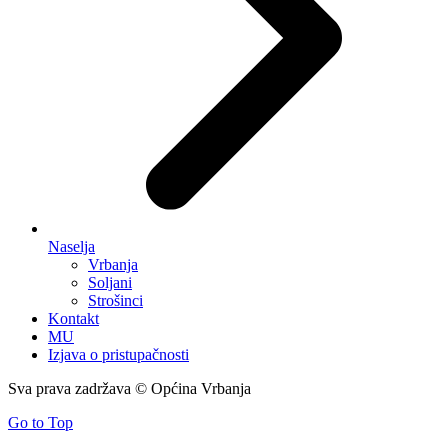
Naselja
Vrbanja
Soljani
Strošinci
Kontakt
MU
Izjava o pristupačnosti
Sva prava zadržava © Općina Vrbanja
Go to Top