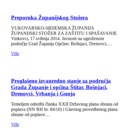
Preporuka Županijskog Stožera
VUKOVARSKO-SRIJEMSKA ŽUPANIJA
ŽUPANIJSKI STOŽER ZA ZAŠTITU I SPAŠAVANJE
Vinkovci, 17.svibnja 2014. Javnosti na ugroženom
području Grad Županja Općine: Bošnjaci, Drenovci,…
Više
Proglašeno izvanredno stanje za područja
Grada Županje i općina Štitar, Bošnjaci,
Drenovci, Vrbanja i Gunja
Temeljem odredbi članka XXII Državnog plana obrana od
poplava (NN RH br. 84/10) i Glavnog provedbenog plana
obrane od poplave…
Više