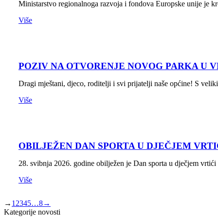
Ministarstvo regionalnoga razvoja i fondova Europske unije je 
Više
POZIV NA OTVORENJE NOVOG PARKA U V
Dragi mještani, djeco, roditelji i svi prijatelji naše općine! S 
Više
OBILJEŽEN DAN SPORTA U DJEČJEM VRTI
28. svibnja 2026. godine obilježen je Dan sporta u dječjem vr
Više
→
1
2
3
4
5
…
8
→
Kategorije novosti