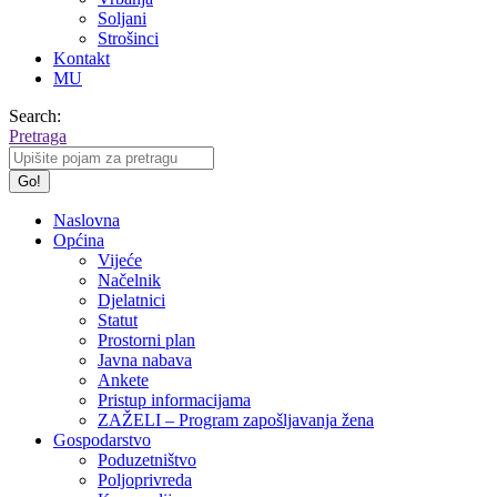
Soljani
Strošinci
Kontakt
MU
Search:
Pretraga
Naslovna
Općina
Vijeće
Načelnik
Djelatnici
Statut
Prostorni plan
Javna nabava
Ankete
Pristup informacijama
ZAŽELI – Program zapošljavanja žena
Gospodarstvo
Poduzetništvo
Poljoprivreda