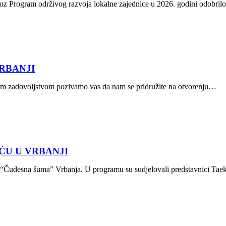
kroz Program održivog razvoja lokalne zajednice u 2026. godini odobri
RBANJI
velikim zadovoljstvom pozivamo vas da nam se pridružite na otvorenju…
ĆU U VRBANJI
tići “Čudesna šuma” Vrbanja. U programu su sudjelovali predstavnici 