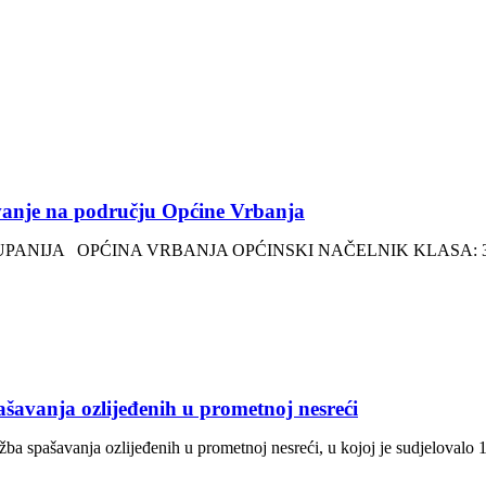
vanje na području Općine Vrbanja
A OPĆINA VRBANJA OPĆINSKI NAČELNIK KLASA: 371-01/26-
šavanja ozlijeđenih u prometnoj nesreći
žba spašavanja ozlijeđenih u prometnoj nesreći, u kojoj je sudjelovalo