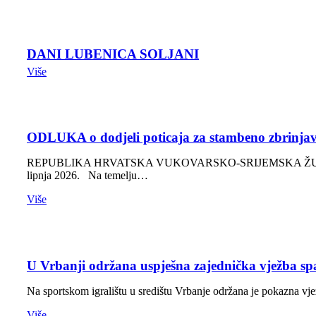
DANI LUBENICA SOLJANI
Više
ODLUKA o dodjeli poticaja za stambeno zbrinja
REPUBLIKA HRVATSKA VUKOVARSKO-SRIJEMSKA ŽUPANIJ
lipnja 2026. Na temelju…
Više
U Vrbanji održana uspješna zajednička vježba spa
Na sportskom igralištu u središtu Vrbanje održana je pokazna vje
Više