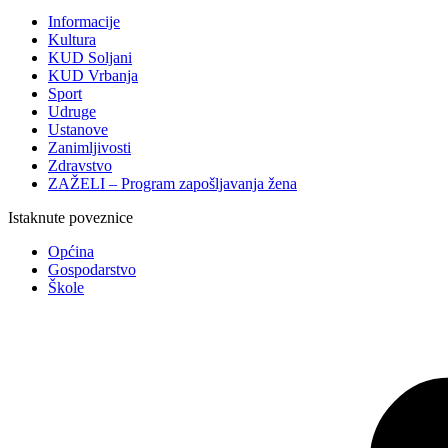
Informacije
Kultura
KUD Soljani
KUD Vrbanja
Sport
Udruge
Ustanove
Zanimljivosti
Zdravstvo
ZAŽELI – Program zapošljavanja žena
Istaknute poveznice
Općina
Gospodarstvo
Škole