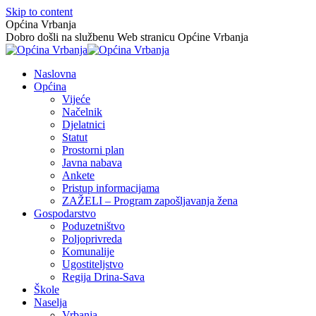
Skip to content
Općina Vrbanja
Dobro došli na službenu Web stranicu Općine Vrbanja
Naslovna
Općina
Vijeće
Načelnik
Djelatnici
Statut
Prostorni plan
Javna nabava
Ankete
Pristup informacijama
ZAŽELI – Program zapošljavanja žena
Gospodarstvo
Poduzetništvo
Poljoprivreda
Komunalije
Ugostiteljstvo
Regija Drina-Sava
Škole
Naselja
Vrbanja