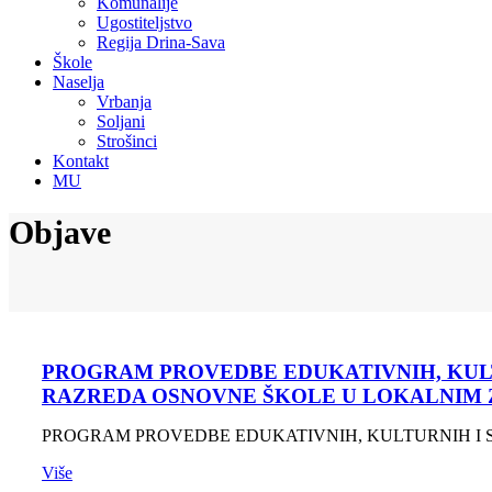
Komunalije
Ugostiteljstvo
Regija Drina-Sava
Škole
Naselja
Vrbanja
Soljani
Strošinci
Kontakt
MU
Objave
PROGRAM PROVEDBE EDUKATIVNIH, KULTU
RAZREDA OSNOVNE ŠKOLE U LOKALNIM
PROGRAM PROVEDBE EDUKATIVNIH, KULTURNIH I S
Više