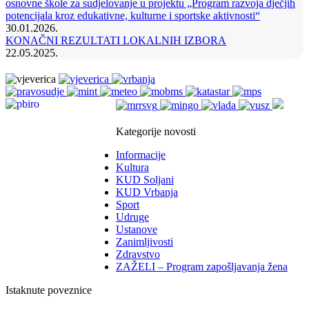
osnovne škole za sudjelovanje u projektu „Program razvoja dječjih
potencijala kroz edukativne, kulturne i sportske aktivnosti“
30.01.2026.
KONAČNI REZULTATI LOKALNIH IZBORA
22.05.2025.
Kategorije novosti
Informacije
Kultura
KUD Soljani
KUD Vrbanja
Sport
Udruge
Ustanove
Zanimljivosti
Zdravstvo
ZAŽELI – Program zapošljavanja žena
Istaknute poveznice