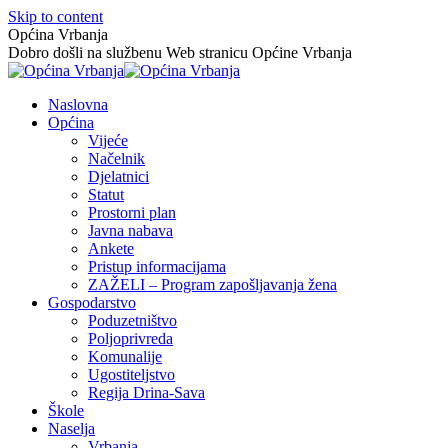
Skip to content
Općina Vrbanja
Dobro došli na službenu Web stranicu Općine Vrbanja
Naslovna
Općina
Vijeće
Načelnik
Djelatnici
Statut
Prostorni plan
Javna nabava
Ankete
Pristup informacijama
ZAŽELI – Program zapošljavanja žena
Gospodarstvo
Poduzetništvo
Poljoprivreda
Komunalije
Ugostiteljstvo
Regija Drina-Sava
Škole
Naselja
Vrbanja