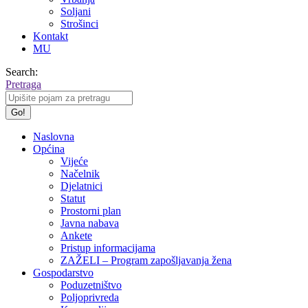
Soljani
Strošinci
Kontakt
MU
Search:
Pretraga
Naslovna
Općina
Vijeće
Načelnik
Djelatnici
Statut
Prostorni plan
Javna nabava
Ankete
Pristup informacijama
ZAŽELI – Program zapošljavanja žena
Gospodarstvo
Poduzetništvo
Poljoprivreda