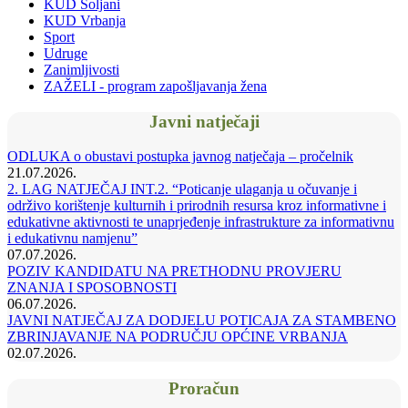
KUD Soljani
KUD Vrbanja
Sport
Udruge
Zanimljivosti
ZAŽELI - program zapošljavanja žena
Javni natječaji
ODLUKA o obustavi postupka javnog natječaja – pročelnik
21.07.2026.
2. LAG NATJEČAJ INT.2. “Poticanje ulaganja u očuvanje i
održivo korištenje kulturnih i prirodnih resursa kroz informativne i
edukativne aktivnosti te unaprjeđenje infrastrukture za informativnu
i edukativnu namjenu”
07.07.2026.
POZIV KANDIDATU NA PRETHODNU PROVJERU
ZNANJA I SPOSOBNOSTI
06.07.2026.
JAVNI NATJEČAJ ZA DODJELU POTICAJA ZA STAMBENO
ZBRINJAVANJE NA PODRUČJU OPĆINE VRBANJA
02.07.2026.
Proračun