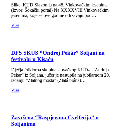
Slika: KUD Slavonija na 48. Vinkovačkim jesenima
(Izvor: Šokački portal) Na XXXXVIII Vinkovačkim
jesenima, koje se ove godine održavaju pod…
Više
DFS SKUS “Ondrej Pekár” Soljani na
festivalu u Kisaču
Dječja folklorna skupina slovačkog KUD-a “Andrija
Pekar” iz Soljana, jučer je nastupila na jubilarnom 20.
izdanju “Zlatnog mosta” (Zlatá brána)…
Više
Završena “Raspjevana Cvelferija” u
Soljanima