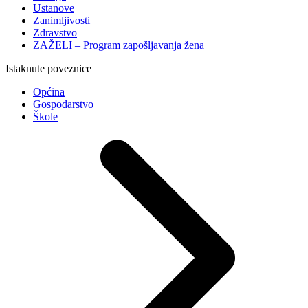
Ustanove
Zanimljivosti
Zdravstvo
ZAŽELI – Program zapošljavanja žena
Istaknute poveznice
Općina
Gospodarstvo
Škole