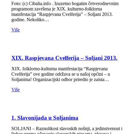
Foto: (c) Cibalia.info . Izuzetno bogatim četverodnevnim
programom završena je XIX. kulturno-folklorna
manifestacija “Raspjevana Cvelferija” – Soljani 2013.
godine. Nekoliko…
Više
XIX. Raspjevana Cvelferija – Soljani 2013.
XIX. folklorno-kulturna manifestacija “Raspjevana
Cvelferija” ove godine održava se u našoj općini – u
Soljanima! Organizacijski odbor priredio je zaista…
Više
1. Slavonijada u Soljanima
SOLJANI – Raznolikost slavoskih nošnji, a jedinstvenost i
ljubav prema očuvanju slavonskih pjesama, plesova i