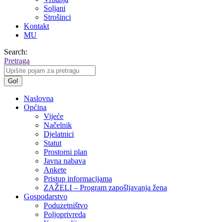
Soljani
Strošinci
Kontakt
MU
Search:
Pretraga
Naslovna
Općina
Vijeće
Načelnik
Djelatnici
Statut
Prostorni plan
Javna nabava
Ankete
Pristup informacijama
ZAŽELI – Program zapošljavanja žena
Gospodarstvo
Poduzetništvo
Poljoprivreda