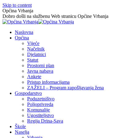
Skip to content
Općina Vrbanja
Dobro došli na službenu Web stranicu Općine Vrbanja
Naslovna
Općina
Vijeće
Načelnik
Djelatnici
Statut
Prostorni plan
Javna nabava
Ankete
Pristup informacijama
ZAŽELI – Program zapošljavanja žena
Gospodarstvo
Poduzetništvo
Poljoprivreda
Komunalije
Ugostiteljstvo
Regija Drina-Sava
Škole
Naselja
Vrbanja