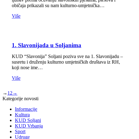
običaja prikazali su nam kulturno-umjetnička…
Više
1. Slavonijada u Soljanima
KUD “Slavonija” Soljani poziva sve na 1. Slavonijadu –
susretu i druženju kulturno umjetničkih društava iz RH,
koji nose ime…
Više
→
1
2
→
Kategorije novosti
Informacije
Kultura
KUD Soljani
KUD Vrbanja
Sport
Udruge