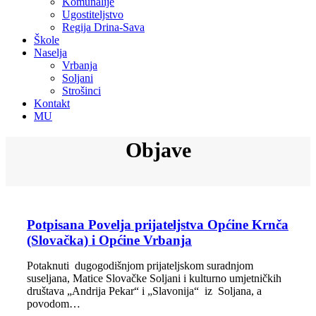
Komunalije
Ugostiteljstvo
Regija Drina-Sava
Škole
Naselja
Vrbanja
Soljani
Strošinci
Kontakt
MU
Objave
Potpisana Povelja prijateljstva Općine Krnča
(Slovačka) i Općine Vrbanja
Potaknuti dugogodišnjom prijateljskom suradnjom
suseljana, Matice Slovačke Soljani i kulturno umjetničkih
društava „Andrija Pekar“ i „Slavonija“ iz Soljana, a
povodom…