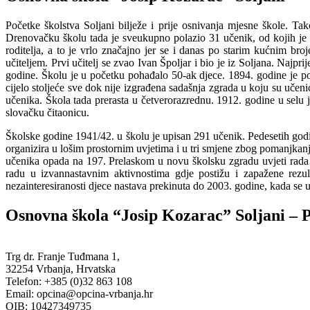
Početke školstva Soljani bilježe i prije osnivanja mjesne škole. T
Drenovačku školu tada je sveukupno polazio 31 učenik, od kojih je č
roditelja, a to je vrlo značajno jer se i danas po starim kućnim b
učiteljem. Prvi učitelj se zvao Ivan Špoljar i bio je iz Soljana. Najpr
godine. Školu je u početku pohađalo 50-ak djece. 1894. godine je pon
cijelo stoljeće sve dok nije izgrađena sadašnja zgrada u koju su uče
učenika. Škola tada prerasta u četverorazrednu. 1912. godine u selu j
slovačku čitaonicu.
Školske godine 1941/42. u školu je upisan 291 učenik. Pedesetih godi
organizira u lošim prostornim uvjetima i u tri smjene zbog pomanjkanj
učenika opada na 197. Prelaskom u novu školsku zgradu uvjeti rada 
radu u izvannastavnim aktivnostima gdje postižu i zapažene rezul
nezainteresiranosti djece nastava prekinuta do 2003. godine, kada se 
Osnovna škola
“Josip Kozarac”
Soljani – 
Trg dr. Franje Tuđmana 1,
32254 Vrbanja, Hrvatska
Telefon: +385 (0)32 863 108
Email: opcina@opcina-vrbanja.hr
OIB: 10427349735