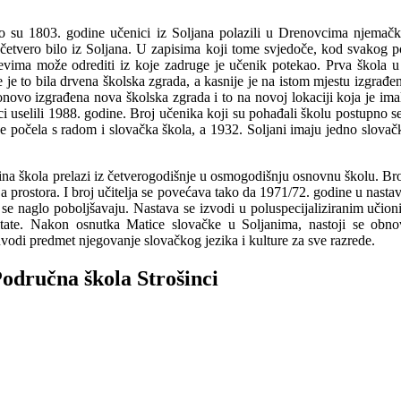
ako su 1803. godine učenici iz Soljana polazili u Drenovcima njemačku
etvero bilo iz Soljana. U zapisima koji tome svjedoče, kod svakog pol
rojevima može odrediti iz koje zadruge je učenik potekao. Prva škola
ije je to bila drvena školska zgrada, a kasnije je na istom mjestu izgra
ovo izgrađena nova školska zgrada i to na novoj lokaciji koja je imala 
nici uselili 1988. godine. Broj učenika koji su pohađali školu postupno
e počela s radom i slovačka škola, a 1932. Soljani imaju jedno slovačko
na škola prelazi iz četverogodišnje u osmogodišnju osnovnu školu. Broj
a prostora. I broj učitelja se povećava tako da 1971/72. godine u nasta
se naglo poboljšavaju. Nastava se izvodi u poluspecijaliziranim učio
tate. Nakon osnutka Matice slovačke u Soljanima, nastoji se obnovi
uvodi predmet njegovanje slovačkog jezika i kulture za sve razrede.
Područna škola Strošinci