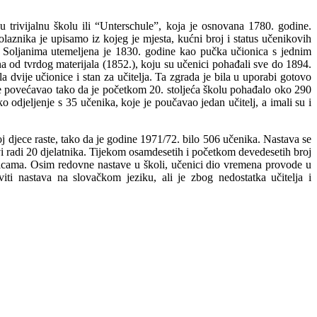
 trivijalnu školu ili “Unterschule”, koja je osnovana 1780. godine.
aznika je upisamo iz kojeg je mjesta, kućni broj i status učenikovih
 u Soljanima utemeljena je 1830. godine kao pučka učionica s jednim
đena od tvrdog materijala (1852.), koju su učenici pohađali sve do 1894.
dvije učionice i stan za učitelja. Ta zgrada je bila u uporabi gotovo
 se povećavao tako da je početkom 20. stoljeća školu pohađalo oko 290
 odjeljenje s 35 učenika, koje je poučavao jedan učitelj, a imali su i
 djece raste, tako da je godine 1971/72. bilo 506 učenika. Nastava se
vi radi 20 djelatnika. Tijekom osamdesetih i početkom devedesetih broj
nicama. Osim redovne nastave u školi, učenici dio vremena provode u
ti nastava na slovačkom jeziku, ali je zbog nedostatka učitelja i