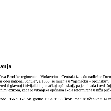
anja
tva Brodske regimente u Vinkovcima. Centrakt između nadležne Drenova
ar oder national Schule”, a 1853. se mijenja u “njemačku – općinsku”.
 (i glavnoj i trivijalki i njemačkoj općinskoj), pa je od tada i ovdašnja
nim jezikom, kada je vrbanjska općinska škola reformirana u nižu pučk
de 1956./1957. Šk. godine 1964./1965. škola ima 578 učenika u 14 raz