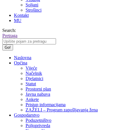
Soljani
Strošinci
Kontakt
MU
Search:
Pretraga
Naslovna
Općina
Vijeće
Načelnik
Djelatnici
Statut
Prostorni plan
Javna nabava
Ankete
Pristup informacijama
ZAŽELI – Program zapošljavanja žena
Gospodarstvo
Poduzetništvo
Poljoprivreda