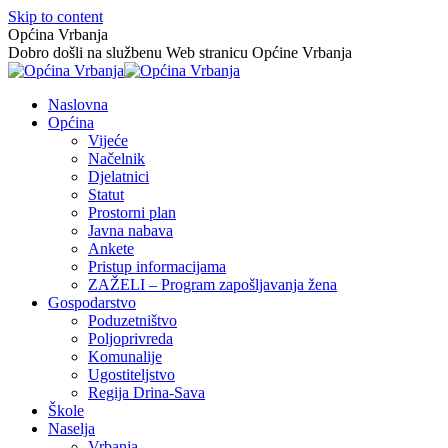
Skip to content
Općina Vrbanja
Dobro došli na službenu Web stranicu Općine Vrbanja
Naslovna
Općina
Vijeće
Načelnik
Djelatnici
Statut
Prostorni plan
Javna nabava
Ankete
Pristup informacijama
ZAŽELI – Program zapošljavanja žena
Gospodarstvo
Poduzetništvo
Poljoprivreda
Komunalije
Ugostiteljstvo
Regija Drina-Sava
Škole
Naselja
Vrbanja