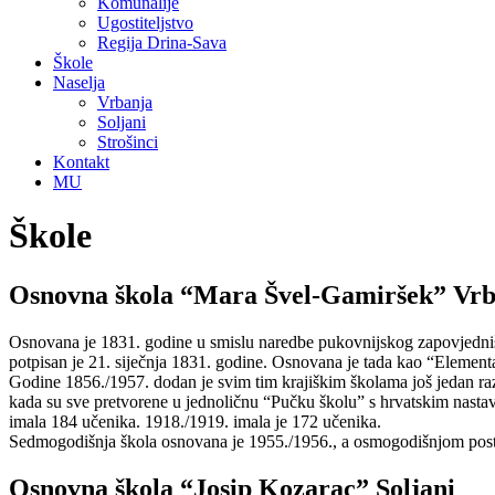
Komunalije
Ugostiteljstvo
Regija Drina-Sava
Škole
Naselja
Vrbanja
Soljani
Strošinci
Kontakt
MU
Škole
Osnovna škola
“Mara Švel-Gamiršek”
Vrb
Osnovana je 1831. godine u smislu naredbe pukovnijskog zapovjedniš
potpisan je 21. siječnja 1831. godine. Osnovana je tada kao “Element
Godine 1856./1957. dodan je svim tim krajiškim školama još jedan razred
kada su sve pretvorene u jednoličnu “Pučku školu” s hrvatskim nastav
imala 184 učenika. 1918./1919. imala je 172 učenika.
Sedmogodišnja škola osnovana je 1955./1956., a osmogodišnjom posta
Osnovna škola
“Josip Kozarac”
Soljani