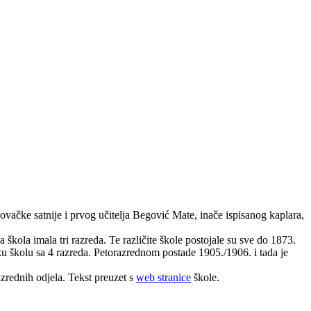
čke satnije i prvog učitelja Begović Mate, inače ispisanog kaplara,
 škola imala tri razreda. Te različite škole postojale su sve do 1873.
u školu sa 4 razreda. Petorazrednom postade 1905./1906. i tada je
rednih odjela. Tekst preuzet s
web stranice
škole.