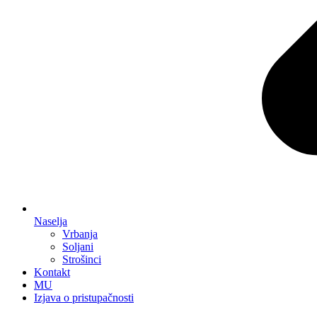
Naselja
Vrbanja
Soljani
Strošinci
Kontakt
MU
Izjava o pristupačnosti