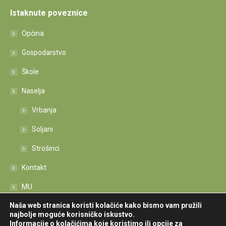
Istaknute poveznice
Općina
Gospodarstvo
Škole
Naselja
Vrbanja
Soljani
Strošinci
Kontakt
MU
Naša web stranica koristi kolačiće kako bismo vam pružili
Izjava o pristupačnosti
najbolje moguće korisničko iskustvo.
Informacije o kolačićima koje koristimo ili opcije za