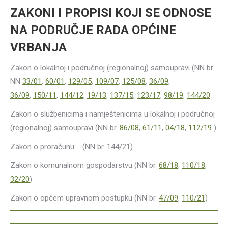
ZAKONI I PROPISI KOJI SE ODNOSE
NA PODRUČJE RADA OPĆINE
VRBANJA
Zakon o lokalnoj i područnoj (regionalnoj) samoupravi (NN br.
NN
33/01
,
60/01
,
129/05
,
109/07
,
125/08
,
36/09
,
36/09
,
150/11
,
144/12
,
19/13
,
137/15
,
123/17
,
98/19
,
144/20
Zakon o službenicima i namještenicima u lokalnoj i područnoj
(regionalnoj) samoupravi (NN br.
86/08
,
61/11
,
04/18
,
112/19
)
Zakon o proračunu (NN br. 144/21)
Zakon o komunalnom gospodarstvu (NN br.
68/18
,
110/18
,
32/20
)
Zakon o općem upravnom postupku (NN br.
47/09
,
110/21
)