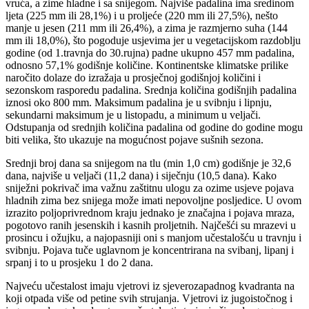
vruća, a zime hladne i sa snijegom. Najviše padalina ima sredinom
ljeta (225 mm ili 28,1%) i u proljeće (220 mm ili 27,5%), nešto
manje u jesen (211 mm ili 26,4%), a zima je razmjerno suha (144
mm ili 18,0%), što pogoduje usjevima jer u vegetacijskom razdoblju
godine (od 1.travnja do 30.rujna) padne ukupno 457 mm padalina,
odnosno 57,1% godišnje količine. Kontinentske klimatske prilike
naročito dolaze do izražaja u prosječnoj godišnjoj količini i
sezonskom rasporedu padalina. Srednja količina godišnjih padalina
iznosi oko 800 mm. Maksimum padalina je u svibnju i lipnju,
sekundarni maksimum je u listopadu, a minimum u veljači.
Odstupanja od srednjih količina padalina od godine do godine mogu
biti velika, što ukazuje na mogućnost pojave sušnih sezona.
Srednji broj dana sa snijegom na tlu (min 1,0 cm) godišnje je 32,6
dana, najviše u veljači (11,2 dana) i siječnju (10,5 dana). Kako
sniježni pokrivač ima važnu zaštitnu ulogu za ozime usjeve pojava
hladnih zima bez snijega može imati nepovoljne posljedice. U ovom
izrazito poljoprivrednom kraju jednako je značajna i pojava mraza,
pogotovo ranih jesenskih i kasnih proljetnih. Najčešći su mrazevi u
prosincu i ožujku, a najopasniji oni s manjom učestalošću u travnju i
svibnju. Pojava tuče uglavnom je koncentrirana na svibanj, lipanj i
srpanj i to u prosjeku 1 do 2 dana.
Najveću učestalost imaju vjetrovi iz sjeverozapadnog kvadranta na
koji otpada više od petine svih strujanja. Vjetrovi iz jugoistočnog i