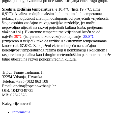
jugozapadnog kvadranta po učestalosti strujanja čine drugu grupu.
Srednja godišnja temperatura
je 10,4°C (ljeta 19,7°C, zime
0,9°C). Analiza srednjih maksimalnih i minimalnih temperatura
pokazuje mogućnost znatnijih odstupanja od prosječnih vrijednosti,
što je osobito značajno za vegetacijsko razdoblje, jer može
nepovoljno utjecati na razvoj pojedinih kultura (suša, pretjerana
vlažnost i sl.). Ekstremne temperaturne vrijednosti kreću se od
najviše
39°C
(izmjereno u kolovozu) do najmanje
-28,8°C
(izmjereno u veljači), tako da razlike u ekstremnim temperaturama
iznose cak
67,8°C
. Zabilježeni ekstremi utječu na značajnu
kolebljivost temperaturnog režima koji u kombinaciji s kolicinom i
rasporedom padalina kao i drugim meteorološkim parametrima može
bitno utjecati na razvoj poljoprivrednih kultura.
Trg dr. Franje Tuđmana 1,
32254 Vrbanja, Hrvatska
Telefon: +385 (0)32 863 108
Email: opcina@opcina-vrbanja.hr
OIB: 10427349735
MB: 02542528
Kategorije novosti
Informacije