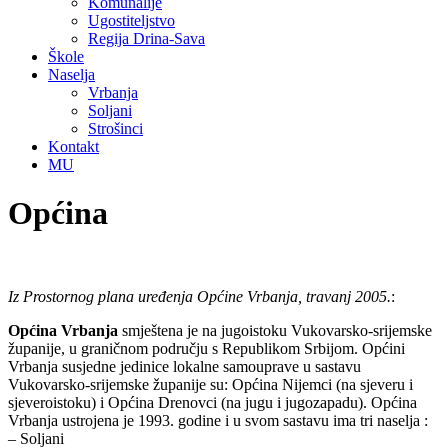
Komunalije
Ugostiteljstvo
Regija Drina-Sava
Škole
Naselja
Vrbanja
Soljani
Strošinci
Kontakt
MU
Općina
Iz Prostornog plana uređenja Općine Vrbanja, travanj 2005.
:
Općina Vrbanja
smještena je na jugoistoku Vukovarsko-srijemske
županije, u graničnom području s Republikom Srbijom. Općini
Vrbanja susjedne jedinice lokalne samouprave u sastavu
Vukovarsko-srijemske županije su: Općina Nijemci (na sjeveru i
sjeveroistoku) i Općina Drenovci (na jugu i jugozapadu). Općina
Vrbanja ustrojena je 1993. godine i u svom sastavu ima tri naselja :
– Soljani