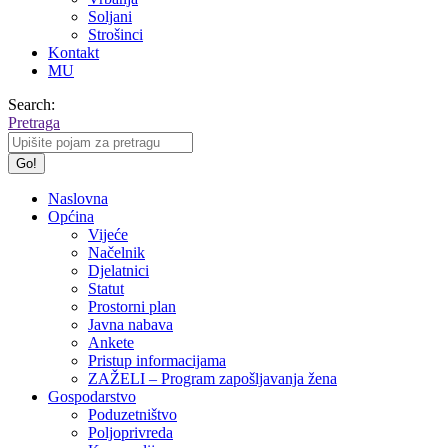
Soljani
Strošinci
Kontakt
MU
Search:
Pretraga
Naslovna
Općina
Vijeće
Načelnik
Djelatnici
Statut
Prostorni plan
Javna nabava
Ankete
Pristup informacijama
ZAŽELI – Program zapošljavanja žena
Gospodarstvo
Poduzetništvo
Poljoprivreda