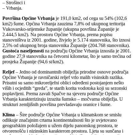
– Strošinci i
– Vrbanja.
Površina Općine Vrbanja
je 191,0 km2, od cega su 54% (102,6
km2) šume. Općina Vrbanja zauzima 7,8% od ukupnog teritorija
Vukovarsko-srijemske županije (ukupna površina Županije je
2.444,5 km2). Na prostoru Općine Vrbanja, prema popisu
stanovništva iz 2001. godine, živjelo je 5.174 stanovnika, što iznosi
2,5% od ukupnog broja stanovnika Županije (204.768 stanovnika).
Gustoća naseljenosti
na području Općine Vrbanja iznosila je 2001.
godine 27,9 stanovnika na četvorni kilometar, što je samo trećina od
prosjeka Županije (94,6 st/km2).
Reljef
– Jedno od dominantnih obilježja prirodne osnove područja
Općine Vrbanja je ravničarski reljef vrlo malih visinskih razlika.
Prisutni su samo mikroreljefni oblici određeni postojanjem nešto
viših i ocjeditih “greda”, te starih korita vodotoka koji su sezonski
poplavljeni. Prema zavali Spačve na sjeveru područje Općine
Vrbanja karakteriziraju izrazita šumsko – močvarna obilježja. U
strukturi zemljišnih površina prevladavaju oranice i šume.
Klima
– Šire područje Općine Vrbanja u klimatskom se smislu
odlikuje značajnim crtama kontinentalnosti što je uvjetovano
geografskim položajem u užem dijelu panonskog prostora, te
otvorenošću i nizinskim karakterom prostora. Ljeta su sunčana i