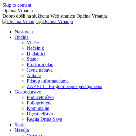
Skip to content
Općina Vrbanja
Dobro došli na službenu Web stranicu Općine Vrbanja
Naslovna
Općina
Vijeće
Načelnik
Djelatnici
Statut
Prostorni plan
Javna nabava
Ankete
Pristup informacijama
ZAŽELI – Program zapošljavanja žena
Gospodarstvo
Poduzetništvo
Poljoprivreda
Komunalije
Ugostiteljstvo
Regija Drina-Sava
Škole
Naselja
Vrbanja