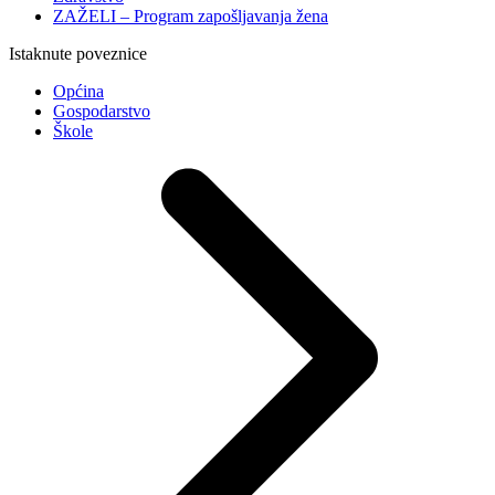
ZAŽELI – Program zapošljavanja žena
Istaknute poveznice
Općina
Gospodarstvo
Škole