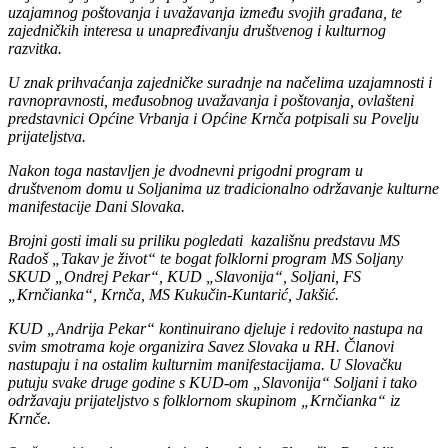
uzajamnog poštovanja i uvažavanja između svojih građana, te
zajedničkih interesa u unapređivanju društvenog i kulturnog
razvitka.
U znak prihvaćanja zajedničke suradnje na načelima uzajamnosti i
ravnopravnosti, međusobnog uvažavanja i poštovanja, ovlašteni
predstavnici Općine Vrbanja i Općine Krnča potpisali su Povelju
prijateljstva.
Nakon toga nastavljen je dvodnevni prigodni program u
društvenom domu u Soljanima uz tradicionalno održavanje kulturne
manifestacije Dani Slovaka.
Brojni gosti imali su priliku pogledati kazališnu predstavu MS
Radoš „Takav je život“ te bogat folklorni program MS Soljany
SKUD „Ondrej Pekar“, KUD „Slavonija“, Soljani, FS
„Krnčianka“, Krnča, MS Kukučin-Kuntarić, Jakšić.
KUD „Andrija Pekar“ kontinuirano djeluje i redovito nastupa na
svim smotrama koje organizira Savez Slovaka u RH. Članovi
nastupaju i na ostalim kulturnim manifestacijama. U Slovačku
putuju svake druge godine s KUD-om „Slavonija“ Soljani i tako
održavaju prijateljstvo s folklornom skupinom „Krnčianka“ iz
Krnče.