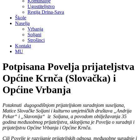
Komunalije
Ugostiteljstvo
Regija Drina-Sava
Škole
Naselja
Vrbanja
Soljani
Strošinci
Kontakt
MU
Potpisana Povelja prijateljstva
Općine Krnča (Slovačka) i
Općine Vrbanja
Potaknuti dugogodišnjom prijateljskom suradnjom suseljana,
Matice Slovačke Soljani i kulturno umjetničkih društava „Andrija
Pekar“ i „Slavonija“ iz Soljana, a povodom obilježavanja 35
godina međusobnog prijateljstva, sklopljena je Povelja o suradnji i
prijateljstvu Općine Vrbanja i Općine Krnča.
Cilj Povelje je razvijanje prijateljskih odnosa, međusobne suradnje i