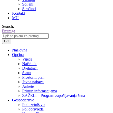
Soljani
Strošinci
Kontakt
MU
Search:
Pretraga
Naslovna
Općina
Vijeće
Načelnik
Djelatnici
Statut
Prostorni plan
Javna nabava
Ankete
Pristup informacijama
ZAŽELI – Program zapošljavanja žena
Gospodarstvo
Poduzetništvo
Poljoprivreda