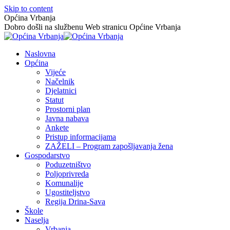
Skip to content
Općina Vrbanja
Dobro došli na službenu Web stranicu Općine Vrbanja
Naslovna
Općina
Vijeće
Načelnik
Djelatnici
Statut
Prostorni plan
Javna nabava
Ankete
Pristup informacijama
ZAŽELI – Program zapošljavanja žena
Gospodarstvo
Poduzetništvo
Poljoprivreda
Komunalije
Ugostiteljstvo
Regija Drina-Sava
Škole
Naselja
Vrbanja