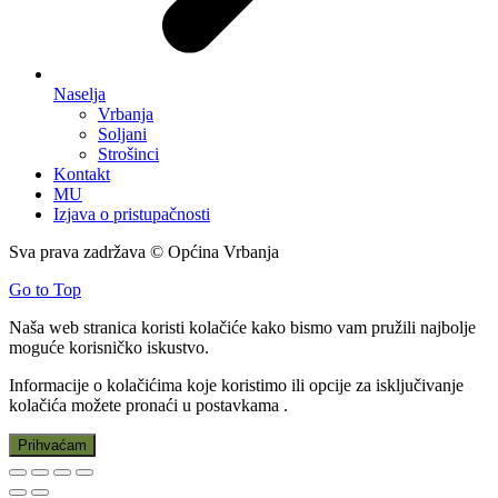
Naselja
Vrbanja
Soljani
Strošinci
Kontakt
MU
Izjava o pristupačnosti
Sva prava zadržava © Općina Vrbanja
Go to Top
Naša web stranica koristi kolačiće kako bismo vam pružili najbolje
moguće korisničko iskustvo.
Informacije o kolačićima koje koristimo ili opcije za isključivanje
kolačića možete pronaći u
postavkama
.
Prihvaćam