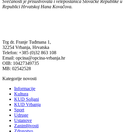
Svečanosti je prisustvovala i veleposlanica Slovačke Republike u
Republici Hrvatskoj Hana Kovačova.
Trg dr. Franje Tuđmana 1,
32254 Vrbanja, Hrvatska
Telefon: +385 (0)32 863 108
Email: opcina@opcina-vrbanja.hr
OIB: 10427349735
MB: 02542528
Kategorije novosti
Informacije
Kultura
KUD Soljani
KUD Vrbanja
Sport
Udruge
Ustanove
Zanimljivosti
Zdravstvo