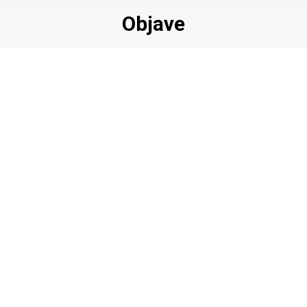
Objave
OGLAS za prijam službenika na
određeno vrijeme – zamjena –
komunalni redar
REPUBLIKA HRVATSKA VUKOVARSKO-SRIJEMSKA
ŽUPANIJA OPĆINA VRBANJA
Jedinstveni upravni odjel KLASA: 112-02/25-01/3
URBROJ: 2196-31-03-1-25-2 Vrbanja, 8. rujna 2025.…
Više