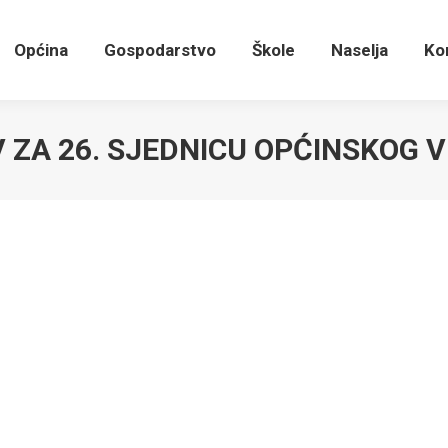
Općina
Gospodarstvo
Škole
Naselja
K
Općina
Gospodarstvo
Škole
Naselja
Ko
V ZA 26. SJEDNICU OPĆINSKOG V