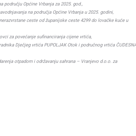
 području Općine Vrbanja za 2025. god.,
vodnjavanja na područja Općine Vrbanja u 2025. godini,
a nerazvrstane ceste od županijske ceste 4299 do lovačke kuće u
ci za povećanje sufinanciranja cijene vrtića,
suradnika Dječjeg vrtića PUPOLJAK Otok i područnog vrtića ČUDESN
darenja otpadom i održavanju sahrana – Vranjevo d.o.o. za