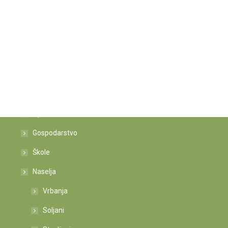
Istaknute poveznice
Općina
Gospodarstvo
Škole
Naselja
Vrbanja
Soljani