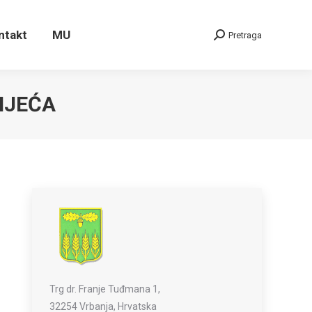
ontakt
MU
Pretraga
Search:
ntakt
MU
Pretraga
Search:
IJEĆA
Trg dr. Franje Tuđmana 1,
32254 Vrbanja, Hrvatska