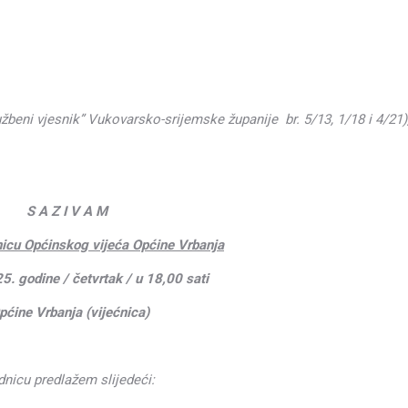
užbeni vjesnik” Vukovarsko-srijemske županije br. 5/13, 1/18 i 4/21)
ne Vrbanja,
 Z I V A M
nicu Općinskog vijeća Općine Vrbanja
5. godine / četvrtak / u 18,00 sati
pćine Vrbanja (vijećnica)
 predlažem slijedeći: