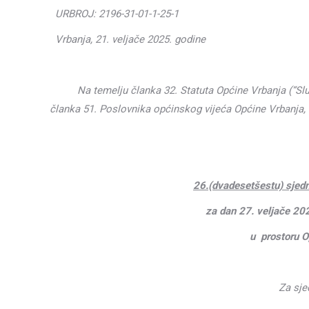
URBROJ: 2196-31-01-1-25-1
Vrbanja, 21. veljače 2025. godine
Na temelju članka 32. Statuta Općine Vrbanja
(“Sl
članka 51. Poslovnika općinskog vijeća Opći
S A
26.(dvadesetšestu) sjed
za dan 27. veljače 202
u prostoru O
Za sjednicu