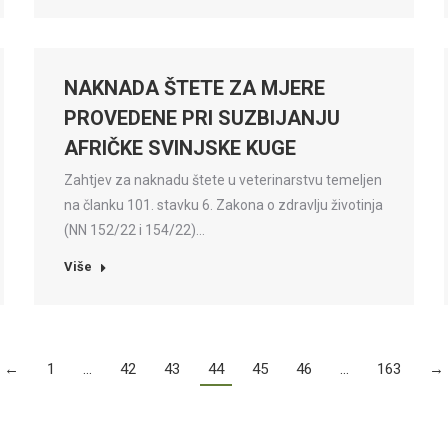
NAKNADA ŠTETE ZA MJERE
PROVEDENE PRI SUZBIJANJU
AFRIČKE SVINJSKE KUGE
Zahtjev za naknadu štete u veterinarstvu temeljen
na članku 101. stavku 6. Zakona o zdravlju životinja
(NN 152/22 i 154/22)…
Više
←
1
…
42
43
44
45
46
…
163
→