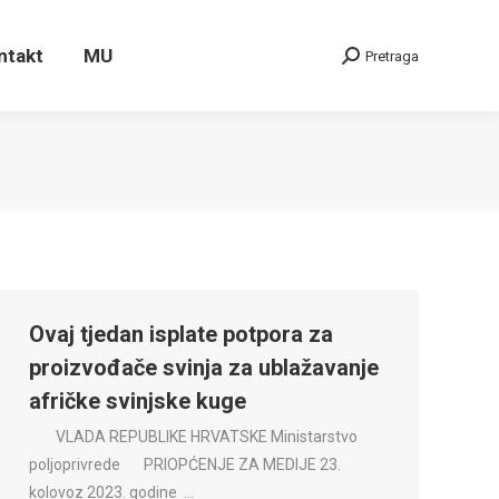
ontakt
MU
Pretraga
Search:
ntakt
MU
Pretraga
Search:
Ovaj tjedan isplate potpora za
proizvođače svinja za ublažavanje
afričke svinjske kuge
VLADA REPUBLIKE HRVATSKE Ministarstvo
poljoprivrede PRIOPĆENJE ZA MEDIJE 23.
kolovoz 2023. godine …