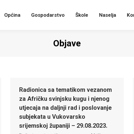
Općina
Gospodarstvo
Škole
Naselja
K
Općina
Gospodarstvo
Škole
Naselja
Ko
Objave
Radionica sa tematikom vezanom
za Afričku svinjsku kugu i njenog
utjecaja na daljnji rad i poslovanje
subjekata u Vukovarsko
srijemskoj županiji – 29.08.2023.