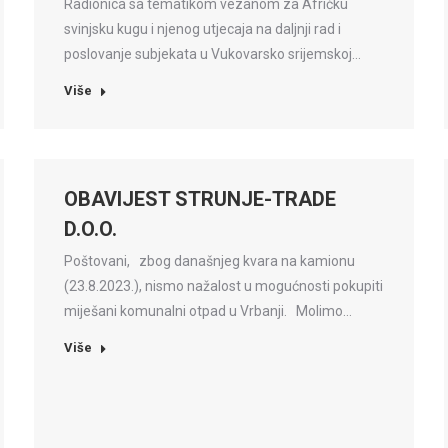
Radionica sa tematikom vezanom za Afričku
svinjsku kugu i njenog utjecaja na daljnji rad i
poslovanje subjekata u Vukovarsko srijemskoj…
Više
OBAVIJEST STRUNJE-TRADE
D.O.O.
Poštovani, zbog današnjeg kvara na kamionu
(23.8.2023.), nismo nažalost u mogućnosti pokupiti
miješani komunalni otpad u Vrbanji. Molimo…
Više