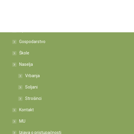
Istaknute poveznice
Općina
Gospodarstvo
Škole
Naselja
Vrbanja
Soljani
Strošinci
Kontakt
MU
Izjava o pristupačnosti