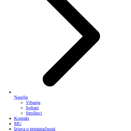
Naselja
Vrbanja
Soljani
Strošinci
Kontakt
MU
Izjava o pristupačnosti