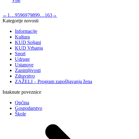
Više
←
1
…
95
96
97
98
99
…
163
→
Kategorije novosti
Informacije
Kultura
KUD Soljani
KUD Vrbanja
Sport
Udruge
Ustanove
Zanimljivosti
Zdravstvo
ZAŽELI – Program zapošljavanja žena
Istaknute poveznice
Općina
Gospodarstvo
Škole