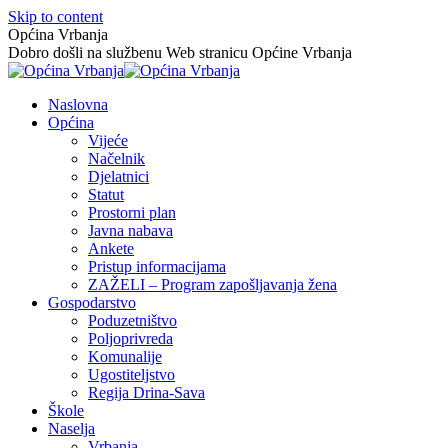
Skip to content
Općina Vrbanja
Dobro došli na službenu Web stranicu Općine Vrbanja
Naslovna
Općina
Vijeće
Načelnik
Djelatnici
Statut
Prostorni plan
Javna nabava
Ankete
Pristup informacijama
ZAŽELI – Program zapošljavanja žena
Gospodarstvo
Poduzetništvo
Poljoprivreda
Komunalije
Ugostiteljstvo
Regija Drina-Sava
Škole
Naselja
Vrbanja