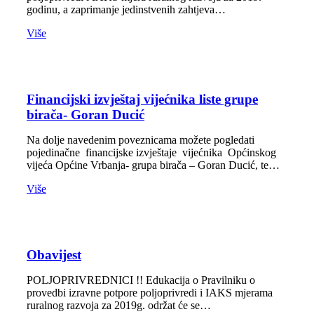
godinu, a zaprimanje jedinstvenih zahtjeva…
Više
Financijski izvještaj vijećnika liste grupe
birača- Goran Ducić
Na dolje navedenim poveznicama možete pogledati
pojedinačne financijske izvještaje vijećnika Općinskog
vijeća Općine Vrbanja- grupa birača – Goran Ducić, te…
Više
Obavijest
POLJOPRIVREDNICI !! Edukacija o Pravilniku o
provedbi izravne potpore poljoprivredi i IAKS mjerama
ruralnog razvoja za 2019g. održat će se…