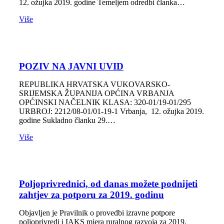
12. ožujka 2019. godine Temeljem odredbi članka…
Više
POZIV NA JAVNI UVID
REPUBLIKA HRVATSKA VUKOVARSKO-
SRIJEMSKA ŽUPANIJA OPĆINA VRBANJA
OPĆINSKI NAČELNIK KLASA: 320-01/19-01/295
URBROJ: 2212/08-01/01-19-1 Vrbanja, 12. ožujka 2019.
godine Sukladno članku 29.…
Više
Poljoprivrednici, od danas možete podnijeti
zahtjev za potporu za 2019. godinu
Objavljen je Pravilnik o provedbi izravne potpore
poljoprivredi i IAKS mjera ruralnog razvoja za 2019.