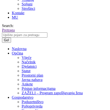
Soljani
Strošinci
Kontakt
MU
Search:
Pretraga
Naslovna
Općina
Vijeće
Načelnik
Djelatnici
Statut
Prostorni plan
Javna nabava
Ankete
Pristup informacijama
ZAŽELI – Program zapošljavanja žena
Gospodarstvo
Poduzetništvo
Poljoprivreda