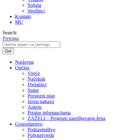
Soljani
Strošinci
Kontakt
MU
Search:
Pretraga
Naslovna
Općina
Vijeće
Načelnik
Djelatnici
Statut
Prostorni plan
Javna nabava
Ankete
Pristup informacijama
ZAŽELI – Program zapošljavanja žena
Gospodarstvo
Poduzetništvo
Poljoprivreda