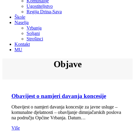
Komunalije
Ugostiteljstvo
Regija Drina-Sava
Škole
Naselja
Vrbanja
Soljani
Strošinci
Kontakt
MU
Objave
Obavijest o namjeri davanja koncesije
Obavijest o namjeri davanja koncesije za javne usluge –
komunalne djelatnosti – obavljanje dimnjačarskih poslova
na području Općine Vrbanja. Datum…
Više