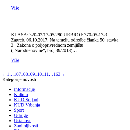
Više
KLASA: 320-02/17-05/280 URBROJ: 370-05-17-3
Zagreb, 06.10.2017. Na temelju odredbe članka 50. stavka
3. Zakona o poljoprivrednom zemljištu
(„Narodnenovine“, broj 39/2013)…
Više
←
1
…
107
108
109
110
111
…
163
→
Kategorije novosti
Informacije
Kultura
KUD Soljani
KUD Vrbanja
Sport
Udruge
Ustanove
Zanimljivosti