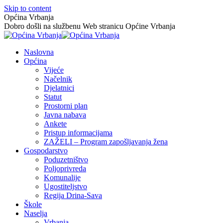
Skip to content
Općina Vrbanja
Dobro došli na službenu Web stranicu Općine Vrbanja
Naslovna
Općina
Vijeće
Načelnik
Djelatnici
Statut
Prostorni plan
Javna nabava
Ankete
Pristup informacijama
ZAŽELI – Program zapošljavanja žena
Gospodarstvo
Poduzetništvo
Poljoprivreda
Komunalije
Ugostiteljstvo
Regija Drina-Sava
Škole
Naselja
Vrbanja