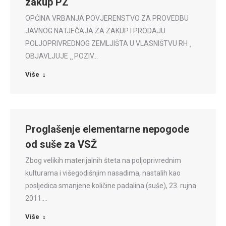
zakup PZ
OPĆINA VRBANJA POVJERENSTVO ZA PROVEDBU
JAVNOG NATJEČAJA ZA ZAKUP I PRODAJU
POLJOPRIVREDNOG ZEMLJIŠTA U VLASNIŠTVU RH ¸
OBJAVLJUJE ¸¸ POZIV…
Više
Proglašenje elementarne nepogode
od suše za VSŽ
Zbog velikih materijalnih šteta na poljoprivrednim
kulturama i višegodišnjim nasadima, nastalih kao
posljedica smanjene količine padalina (suše), 23. rujna
2011.…
Više