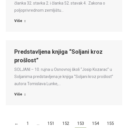
članka 32. stavka 2. i članka 52. stavak 4. Zakona o
poljoprivrednom zemljištu…
Više
Predstavljena knjiga “Soljani kroz
prošlost”
SOLJANI – 10. rujna u Osnovnoj školi “Josip Kozarac” u
Soljanima predstavljena je knjiga “Soljani kroz prošlost”
autora Tomislava Lunke,…
Više
←
1
…
151
152
153
154
155