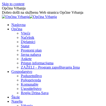
Skip to content
Općina Vrbanja
Dobro došli na službenu Web stranicu Općine Vrbanja
Naslovna
Općina
Vijeće
Načelnik
Djelatnici
Statut
Prostorni plan
Javna nabava
Ankete
Pristup informacijama
ZAŽELI – Program zapošljavanja žena
Gospodarstvo
Poduzetništvo
Poljoprivreda
Komunalije
Ugostiteljstvo
Regija Drina-Sava
Škole
Naselja
Vrbanja