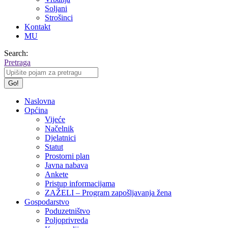
Soljani
Strošinci
Kontakt
MU
Search:
Pretraga
Naslovna
Općina
Vijeće
Načelnik
Djelatnici
Statut
Prostorni plan
Javna nabava
Ankete
Pristup informacijama
ZAŽELI – Program zapošljavanja žena
Gospodarstvo
Poduzetništvo
Poljoprivreda