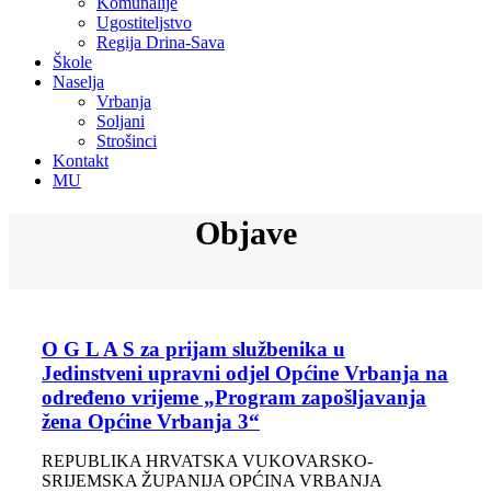
Komunalije
Ugostiteljstvo
Regija Drina-Sava
Škole
Naselja
Vrbanja
Soljani
Strošinci
Kontakt
MU
Objave
O G L A S za prijam službenika u
Jedinstveni upravni odjel Općine Vrbanja na
određeno vrijeme „Program zapošljavanja
žena Općine Vrbanja 3“
REPUBLIKA HRVATSKA VUKOVARSKO-
SRIJEMSKA ŽUPANIJA OPĆINA VRBANJA