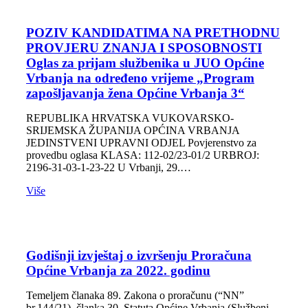
POZIV KANDIDATIMA NA PRETHODNU
PROVJERU ZNANJA I SPOSOBNOSTI
Oglas za prijam službenika u JUO Općine
Vrbanja na određeno vrijeme „Program
zapošljavanja žena Općine Vrbanja 3“
REPUBLIKA HRVATSKA VUKOVARSKO-
SRIJEMSKA ŽUPANIJA OPĆINA VRBANJA
JEDINSTVENI UPRAVNI ODJEL Povjerenstvo za
provedbu oglasa KLASA: 112-02/23-01/2 URBROJ:
2196-31-03-1-23-22 U Vrbanji, 29.…
Više
Godišnji izvještaj o izvršenju Proračuna
Općine Vrbanja za 2022. godinu
Temeljem članaka 89. Zakona o proračunu (“NN”
br.144/21), članka 30. Statuta Općine Vrbanja (Službeni