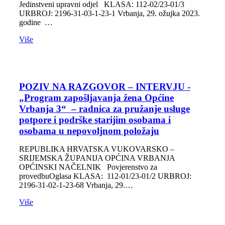
Jedinstveni upravni odjel KLASA: 112-02/23-01/3
URBROJ: 2196-31-03-1-23-1 Vrbanja, 29. ožujka 2023.
godine …
Više
POZIV NA RAZGOVOR – INTERVJU -
„Program zapošljavanja žena Općine
Vrbanja 3“ – radnica za pružanje usluge
potpore i podrške starijim osobama i
osobama u nepovoljnom položaju
REPUBLIKA HRVATSKA VUKOVARSKO –
SRIJEMSKA ŽUPANIJA OPĆINA VRBANJA
OPĆINSKI NAČELNIK Povjerenstvo za
provedbuOglasa KLASA: 112-01/23-01/2 URBROJ:
2196-31-02-1-23-68 Vrbanja, 29.…
Više