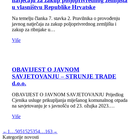
natječaju za zakup poljoprivrednog zemljišta
u vlasništvu Republike Hrvatske
Na temelju članka 7. stavka 2. Pravilnika o provođenju
javnog natječaja za zakup poljoprivrednog zemljišta i
zakup za ribnjake u…
Više
OBAVIJEST O JAVNOM
SAVJETOVANJU – STRUNJE TRADE
d.o.o.
OBAVIJEST O JAVNOM SAVJETOVANJU Prijedlog
Cjenika usluge prikupljanja miješanog komunalnog otpada
na savjetovanju je s javnošću od 23. ožujka 2023.…
Više
←
1
…
50
51
52
53
54
…
163
→
Kategorije novosti