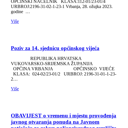
OPĆINSKI NAČELNIK KLASA:112-01/23-01/4
URBROJ:2196-31-02-1-23-1 Vrbanja, 28. ožujka 2023.
godine …
Više
Poziv za 14. sjednicu općinskog vijeća
REPUBLIKA HRVATSKA
VUKOVARSKO-SRIJEMSKA ŽUPANIJA
OPĆINA VRBANJA OPĆINSKO VIJEĆE
KLASA: 024-02/23-01/2 URBROJ: 2196-31-01-1-23-
2…
Više
OBAVIJEST o vremenu i mjestu provođenja
javnog otvaranja ponuda na Javnom