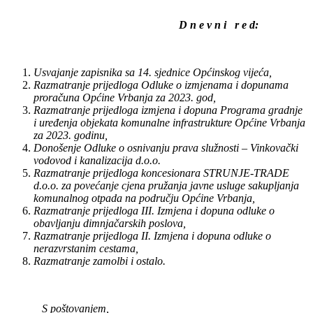
D n e v n i r e d:
Usvajanje zapisnika sa 14. sjednice Općinskog vijeća,
Razmatranje prijedloga Odluke o izmjenama i dopunama
proračuna Općine Vrbanja za 2023. god,
Razmatranje prijedloga izmjena i dopuna Programa gradnje
i uređenja objekata komunalne infrastrukture Općine Vrbanja
za 2023. godinu,
Donošenje Odluke o osnivanju prava služnosti – Vinkovački
vodovod i kanalizacija d.o.o.
Razmatranje prijedloga koncesionara STRUNJE-TRADE
d.o.o. za povećanje cjena pružanja javne usluge sakupljanja
komunalnog otpada na području Općine Vrbanja,
Razmatranje prijedloga III. Izmjena i dopuna odluke o
obavljanju dimnjačarskih poslova,
Razmatranje prijedloga II. Izmjena i dopuna odluke o
nerazvrstanim cestama,
Razmatranje zamolbi i ostalo.
S poštovanjem,