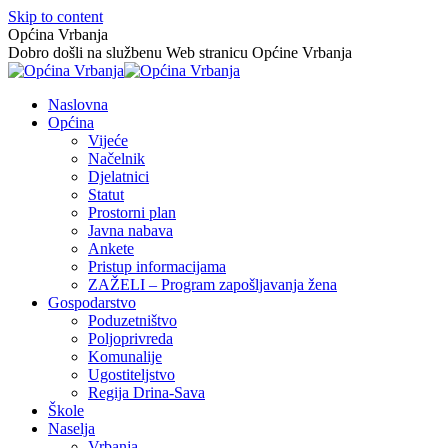
Skip to content
Općina Vrbanja
Dobro došli na službenu Web stranicu Općine Vrbanja
Naslovna
Općina
Vijeće
Načelnik
Djelatnici
Statut
Prostorni plan
Javna nabava
Ankete
Pristup informacijama
ZAŽELI – Program zapošljavanja žena
Gospodarstvo
Poduzetništvo
Poljoprivreda
Komunalije
Ugostiteljstvo
Regija Drina-Sava
Škole
Naselja
Vrbanja