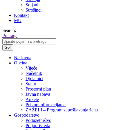
Soljani
Strošinci
Kontakt
MU
Search:
Pretraga
Naslovna
Općina
Vijeće
Načelnik
Djelatnici
Statut
Prostorni plan
Javna nabava
Ankete
Pristup informacijama
ZAŽELI – Program zapošljavanja žena
Gospodarstvo
Poduzetništvo
Poljoprivreda