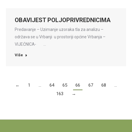
OBAVIJEST POLJOPRIVREDNICIMA
Predavanje – Uzimanje uzoraka tla za analizu –
održava se u Vrbanji u prostoriji općine Vrbanja –
VIJEĆNICA- …
Više
←
1
…
64
65
66
67
68
…
163
→