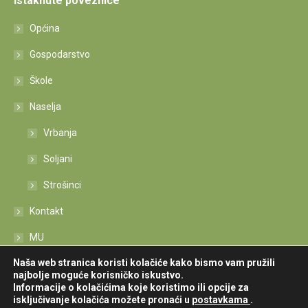
Istaknute poveznice
Općina
Gospodarstvo
Škole
Naselja
Vrbanja
Soljani
Strošinci
Kontakt
MU
Naša web stranica koristi kolačiće kako bismo vam pružili
Izjava o pristupačnosti
najbolje moguće korisničko iskustvo.
Informacije o kolačićima koje koristimo ili opcije za
isključivanje kolačića možete pronaći u
postavkama
.