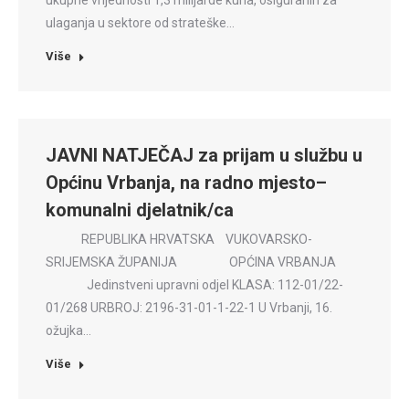
ukupne vrijednosti 1,3 milijarde kuna, osiguranih za
ulaganja u sektore od strateške…
Više
JAVNI NATJEČAJ za prijam u službu u
Općinu Vrbanja, na radno mjesto–
komunalni djelatnik/ca
REPUBLIKA HRVATSKA VUKOVARSKO-
SRIJEMSKA ŽUPANIJA OPĆINA VRBANJA
Jedinstveni upravni odjel KLASA: 112-01/22-
01/268 URBROJ: 2196-31-01-1-22-1 U Vrbanji, 16.
ožujka…
Više