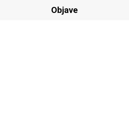
Objave
Večer glazbe i poezije
UDRUGA „POSJED VRBANJA“ IZ VRBANJE, INES
KONJEVOD I DAMIR DUCIĆ IZ HRVATSKE KOSTAJNICE
POZIVAJU VAS NA VEČER POEZIJE I…
Više
Naputak o provedbi Zakona o zaštiti
od elementarnih nepogoda