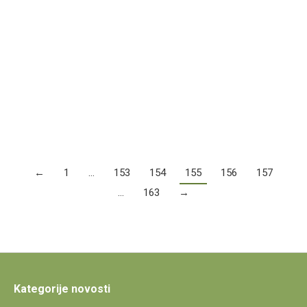
Studijsko putovanje u Italiju
Predstavnici i poljoprivrednici iz općina Tovarnik,
Nijemci, Vrbanja, Drenovci i Bošnjaci su od 10. do 12.
ožujka bili na studijskom…
Više
←
1
…
153
154
155
156
157
…
163
→
Kategorije novosti