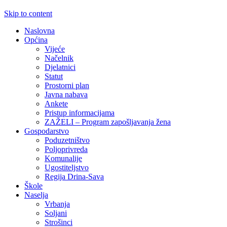
Skip to content
Naslovna
Općina
Vijeće
Načelnik
Djelatnici
Statut
Prostorni plan
Javna nabava
Ankete
Pristup informacijama
ZAŽELI – Program zapošljavanja žena
Gospodarstvo
Poduzetništvo
Poljoprivreda
Komunalije
Ugostiteljstvo
Regija Drina-Sava
Škole
Naselja
Vrbanja
Soljani
Strošinci