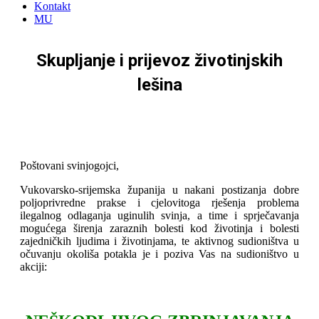
Kontakt
MU
Skupljanje i prijevoz životinjskih
lešina
Poštovani svinjogojci,
Vukovarsko-srijemska županija u nakani postizanja dobre
poljoprivredne prakse i cjelovitoga rješenja problema
ilegalnog odlaganja uginulih svinja, a time i sprječavanja
mogućega širenja zaraznih bolesti kod životinja i bolesti
zajedničkih ljudima i životinjama, te aktivnog sudioništva u
očuvanju okoliša potakla je i poziva Vas na sudioništvo u
akciji:
¸