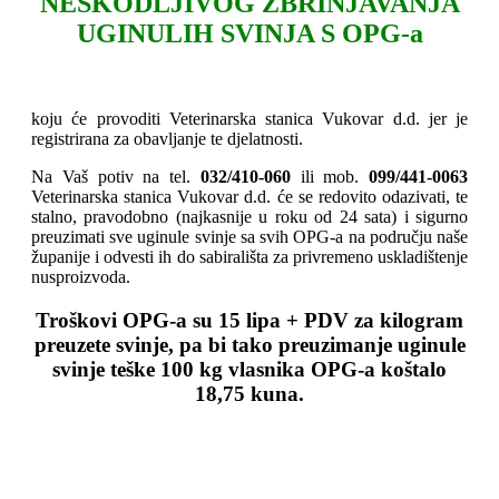
NEŠKODLJIVOG ZBRINJAVANJA
UGINULIH SVINJA S OPG-a
¨
koju će provoditi Veterinarska stanica Vukovar d.d. jer je
registrirana za obavljanje te djelatnosti.
Na Vaš potiv na tel.
032/410-060
ili mob.
099/441-0063
Veterinarska stanica Vukovar d.d. će se redovito odazivati, te
stalno, pravodobno (najkasnije u roku od 24 sata) i sigurno
preuzimati sve uginule svinje sa svih OPG-a na području naše
županije i odvesti ih do sabirališta za privremeno uskladištenje
nusproizvoda.
Troškovi OPG-a su 15 lipa + PDV za kilogram
preuzete svinje, pa bi tako preuzimanje uginule
svinje teške 100 kg vlasnika OPG-a koštalo
18,75 kuna.