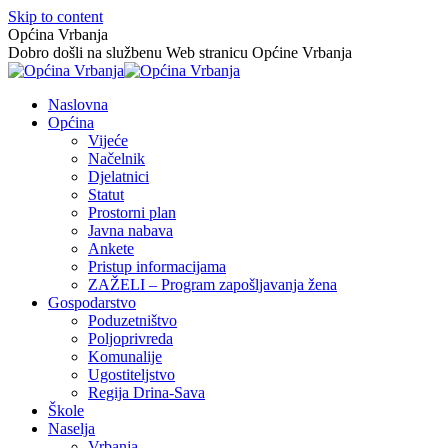
Skip to content
Općina Vrbanja
Dobro došli na službenu Web stranicu Općine Vrbanja
Naslovna
Općina
Vijeće
Načelnik
Djelatnici
Statut
Prostorni plan
Javna nabava
Ankete
Pristup informacijama
ZAŽELI – Program zapošljavanja žena
Gospodarstvo
Poduzetništvo
Poljoprivreda
Komunalije
Ugostiteljstvo
Regija Drina-Sava
Škole
Naselja
Vrbanja