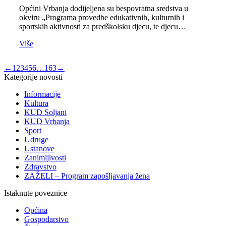
Općini Vrbanja dodijeljena su bespovratna sredstva u
okviru „Programa provedbe edukativnih, kulturnih i
sportskih aktivnosti za predškolsku djecu, te djecu…
Više
←
1
2
3
4
5
6
…
163
→
Kategorije novosti
Informacije
Kultura
KUD Soljani
KUD Vrbanja
Sport
Udruge
Ustanove
Zanimljivosti
Zdravstvo
ZAŽELI – Program zapošljavanja žena
Istaknute poveznice
Općina
Gospodarstvo