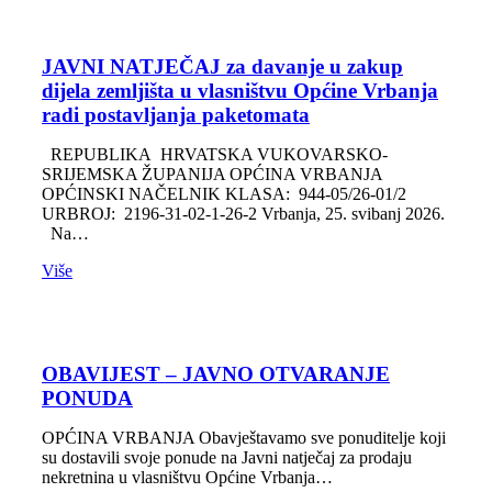
JAVNI NATJEČAJ za davanje u zakup
dijela zemljišta u vlasništvu Općine Vrbanja
radi postavljanja paketomata
REPUBLIKA HRVATSKA VUKOVARSKO-
SRIJEMSKA ŽUPANIJA OPĆINA VRBANJA
OPĆINSKI NAČELNIK KLASA: 944-05/26-01/2
URBROJ: 2196-31-02-1-26-2 Vrbanja, 25. svibanj 2026.
Na…
Više
OBAVIJEST – JAVNO OTVARANJE
PONUDA
OPĆINA VRBANJA Obavještavamo sve ponuditelje koji
su dostavili svoje ponude na Javni natječaj za prodaju
nekretnina u vlasništvu Općine Vrbanja…