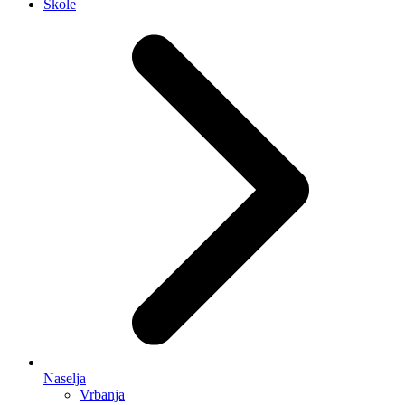
Škole
Naselja
Vrbanja