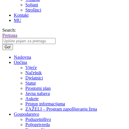
Soljani
Strošinci
Kontakt
MU
Search:
Pretraga
Naslovna
Općina
Vijeće
Načelnik
Djelatnici
Statut
Prostorni plan
Javna nabava
Ankete
Pristup informacijama
ZAŽELI – Program zapošljavanja žena
Gospodarstvo
Poduzetništvo
Poljoprivreda