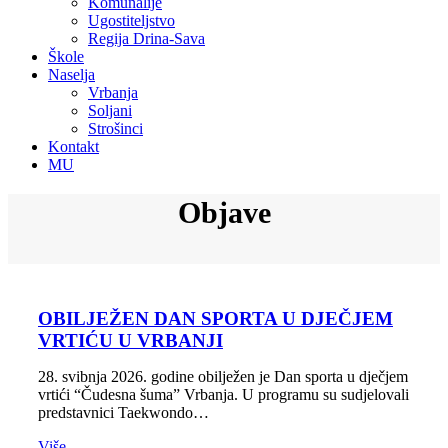
Komunalije
Ugostiteljstvo
Regija Drina-Sava
Škole
Naselja
Vrbanja
Soljani
Strošinci
Kontakt
MU
Objave
OBILJEŽEN DAN SPORTA U DJEČJEM
VRTIĆU U VRBANJI
28. svibnja 2026. godine obilježen je Dan sporta u dječjem
vrtići “Čudesna šuma” Vrbanja. U programu su sudjelovali
predstavnici Taekwondo…
Više