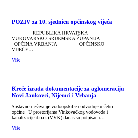
POZIV za 10. sjednicu općinskog vijeća
REPUBLIKA HRVATSKA
VUKOVARSKO-SRIJEMSKA ŽUPANIJA
OPĆINA VRBANJA OPĆINSKO
VIJEĆE…
Više
Kreće izrada dokumentacije za aglomeraciju
Novi Jankovci, Nijemci i Vrbanja
Sustavno rješavanje vodoopskrbe i odvodnje u četiri
općine U prostorijama Vinkovačkog vodovoda i
kanalizacije d.o.o. (VVK) danas su potpisana…
Više