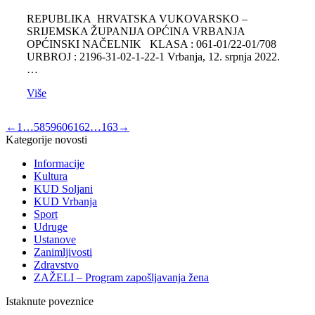
REPUBLIKA HRVATSKA VUKOVARSKO –
SRIJEMSKA ŽUPANIJA OPĆINA VRBANJA
OPĆINSKI NAČELNIK KLASA : 061-01/22-01/708
URBROJ : 2196-31-02-1-22-1 Vrbanja, 12. srpnja 2022.
…
Više
←
1
…
58
59
60
61
62
…
163
→
Kategorije novosti
Informacije
Kultura
KUD Soljani
KUD Vrbanja
Sport
Udruge
Ustanove
Zanimljivosti
Zdravstvo
ZAŽELI – Program zapošljavanja žena
Istaknute poveznice