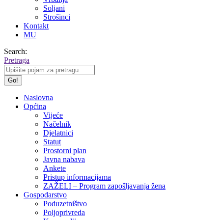
Soljani
Strošinci
Kontakt
MU
Search:
Pretraga
Naslovna
Općina
Vijeće
Načelnik
Djelatnici
Statut
Prostorni plan
Javna nabava
Ankete
Pristup informacijama
ZAŽELI – Program zapošljavanja žena
Gospodarstvo
Poduzetništvo
Poljoprivreda