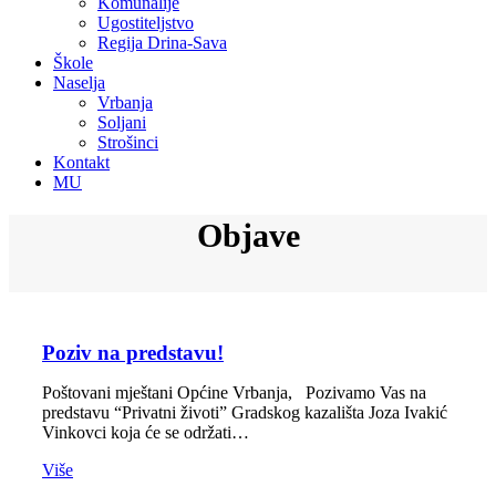
Komunalije
Ugostiteljstvo
Regija Drina-Sava
Škole
Naselja
Vrbanja
Soljani
Strošinci
Kontakt
MU
Objave
Poziv na predstavu!
Poštovani mještani Općine Vrbanja, Pozivamo Vas na
predstavu “Privatni životi” Gradskog kazališta Joza Ivakić
Vinkovci koja će se održati…
Više