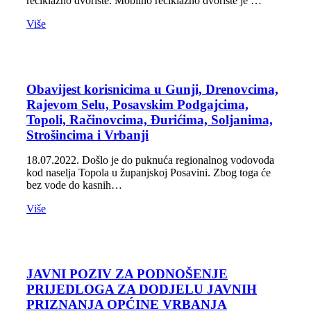
reciklažno dvorište. Mobilno reciklažno dvorište je …
Više
Obavijest korisnicima u Gunji, Drenovcima,
Rajevom Selu, Posavskim Podgajcima,
Topoli, Račinovcima, Đurićima, Soljanima,
Strošincima i Vrbanji
18.07.2022. Došlo je do puknuća regionalnog vodovoda
kod naselja Topola u županjskoj Posavini. Zbog toga će
bez vode do kasnih…
Više
JAVNI POZIV ZA PODNOŠENJE
PRIJEDLOGA ZA DODJELU JAVNIH
PRIZNANJA OPĆINE VRBANJA