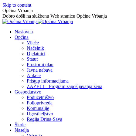
Skip to content
Općina Vrbanja
Dobro došli na službenu Web stranicu Općine Vrbanja
Naslovna
Općina
Vijeće
Načelnik
Djelatnici
Statut
Prostorni plan
Javna nabava
Ankete
Pristup informacijama
ZAŽELI – Program zapošljavanja žena
Gospodarstvo
Poduzetništvo
Poljoprivreda
Komunalije
Ugostiteljstvo
Regija Drina-Sava
Škole
Naselja
Vrbanja