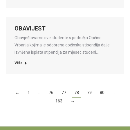
OBAVIJEST
Obavještavamo sve studente s područja Općine
Vrbanja kojima je odobrena općinska stipendija da je
izvršena isplata stipendija za mjesec studeni…
Više
←
1
…
76
77
78
79
80
…
163
→