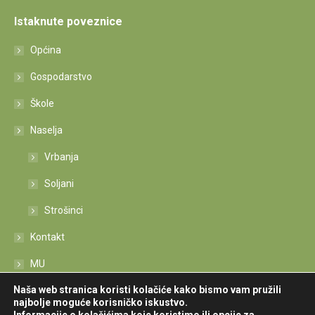
Istaknute poveznice
Općina
Gospodarstvo
Škole
Naselja
Vrbanja
Soljani
Strošinci
Kontakt
MU
Naša web stranica koristi kolačiće kako bismo vam pružili
Izjava o pristupačnosti
najbolje moguće korisničko iskustvo.