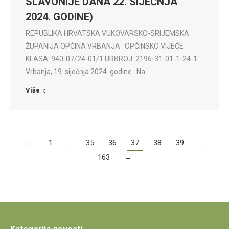
SLAVONIJE DANA 22. SIJEČNJA
2024. GODINE)
REPUBLIKA HRVATSKA VUKOVARSKO-SRIJEMSKA
ŽUPANIJA OPĆINA VRBANJA OPĆINSKO VIJEĆE
KLASA: 940-07/24-01/1 URBROJ: 2196-31-01-1-24-1
Vrbanja, 19. siječnja 2024. godine Na…
Više
←
1
…
35
36
37
38
39
…
163
→