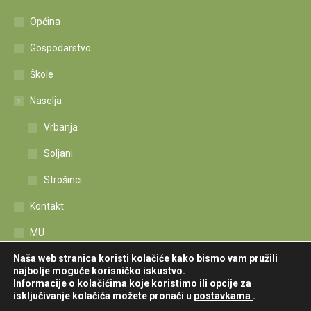
Općina
Gospodarstvo
Škole
Naselja
Vrbanja
Soljani
Strošinci
Kontakt
MU
Naša web stranica koristi kolačiće kako bismo vam pružili
Izjava o pristupačnosti
najbolje moguće korisničko iskustvo.
Informacije o kolačićima koje koristimo ili opcije za
isključivanje kolačića možete pronaći u
postavkama
.