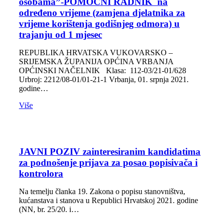
osobama”-POMOĆNI RADNIK na
određeno vrijeme (zamjena djelatnika za
vrijeme korištenja godišnjeg odmora) u
trajanju od 1 mjesec
REPUBLIKA HRVATSKA VUKOVARSKO –
SRIJEMSKA ŽUPANIJA OPĆINA VRBANJA
OPĆINSKI NAČELNIK Klasa: 112-03/21-01/628
Urbroj: 2212/08-01/01-21-1 Vrbanja, 01. srpnja 2021.
godine…
Više
JAVNI POZIV zainteresiranim kandidatima
za podnošenje prijava za posao popisivača i
kontrolora
Na temelju članka 19. Zakona o popisu stanovništva,
kućanstava i stanova u Republici Hrvatskoj 2021. godine
(NN, br. 25/20. i…