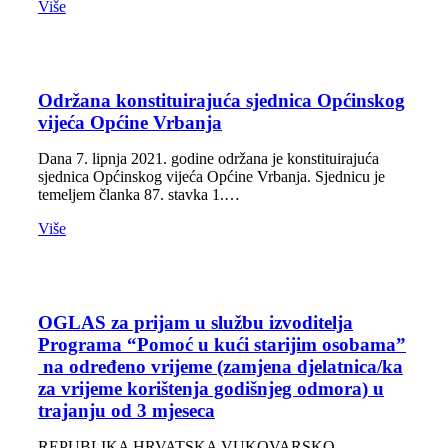
Više
Održana konstituirajuća sjednica Općinskog
vijeća Općine Vrbanja
Dana 7. lipnja 2021. godine održana je konstituirajuća
sjednica Općinskog vijeća Općine Vrbanja. Sjednicu je
temeljem članka 87. stavka 1.…
Više
OGLAS za prijam u službu izvoditelja
Programa “Pomoć u kući starijim osobama”
na određeno vrijeme (zamjena djelatnica/ka
za vrijeme korištenja godišnjeg odmora) u
trajanju od 3 mjeseca
REPUBLIKA HRVATSKA VUKOVARSKO –