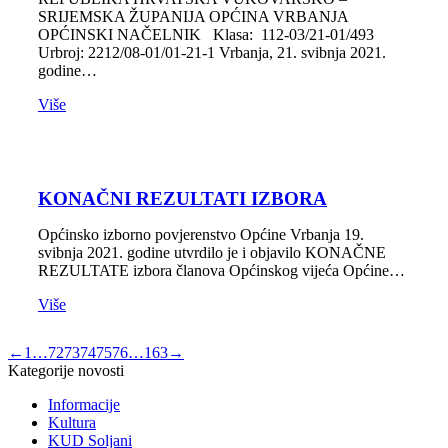
SRIJEMSKA ŽUPANIJA OPĆINA VRBANJA
OPĆINSKI NAČELNIK Klasa: 112-03/21-01/493
Urbroj: 2212/08-01/01-21-1 Vrbanja, 21. svibnja 2021.
godine…
Više
KONAČNI REZULTATI IZBORA
Općinsko izborno povjerenstvo Općine Vrbanja 19.
svibnja 2021. godine utvrdilo je i objavilo KONAČNE
REZULTATE izbora članova Općinskog vijeća Općine…
Više
←
1
…
72
73
74
75
76
…
163
→
Kategorije novosti
Informacije
Kultura
KUD Soljani