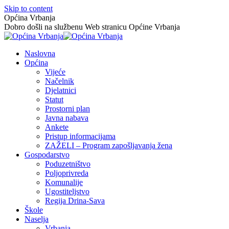
Skip to content
Općina Vrbanja
Dobro došli na službenu Web stranicu Općine Vrbanja
Naslovna
Općina
Vijeće
Načelnik
Djelatnici
Statut
Prostorni plan
Javna nabava
Ankete
Pristup informacijama
ZAŽELI – Program zapošljavanja žena
Gospodarstvo
Poduzetništvo
Poljoprivreda
Komunalije
Ugostiteljstvo
Regija Drina-Sava
Škole
Naselja
Vrbanja