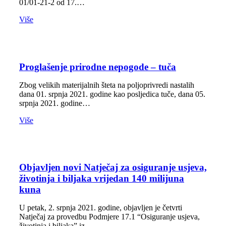
01/01-21-2 od 17.…
Više
Proglašenje prirodne nepogode – tuča
Zbog velikih materijalnih šteta na poljoprivredi nastalih
dana 01. srpnja 2021. godine kao posljedica tuče, dana 05.
srpnja 2021. godine…
Više
Objavljen novi Natječaj za osiguranje usjeva,
životinja i biljaka vrijedan 140 milijuna
kuna
U petak, 2. srpnja 2021. godine, objavljen je četvrti
Natječaj za provedbu Podmjere 17.1 “Osiguranje usjeva,
životinja i biljaka” iz…