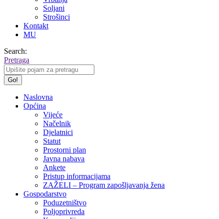
Soljani
Strošinci
Kontakt
MU
Search:
Pretraga
Naslovna
Općina
Vijeće
Načelnik
Djelatnici
Statut
Prostorni plan
Javna nabava
Ankete
Pristup informacijama
ZAŽELI – Program zapošljavanja žena
Gospodarstvo
Poduzetništvo
Poljoprivreda