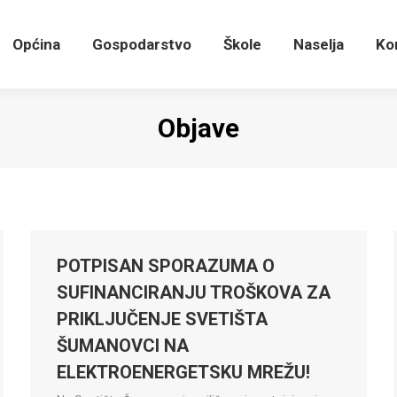
Općina
Gospodarstvo
Škole
Naselja
K
Općina
Gospodarstvo
Škole
Naselja
Ko
Objave
POTPISAN SPORAZUMA O
SUFINANCIRANJU TROŠKOVA ZA
PRIKLJUČENJE SVETIŠTA
ŠUMANOVCI NA
ELEKTROENERGETSKU MREŽU!