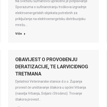
Na Svetištu Šumanovci upriličeno je potpisivanje
Sporazuma o sufinanciranju troškova izgradnje
elektroenergetskih objekata potrebnih za
priključenje na elektroenergetsku distribucijsku
mrežu.…
Više
OBAVIJEST O PROVOĐENJU
DERATIZACIJE, TE LARVICIDNOG
TRETMANA
Djelatnici Veterinarske stanice d.o.o. Županja
provest će uništavanje štakora u općini Vrbanja
(naselja Vrbanja, Soljani i Strošinci). Trovanje
štakora provest…