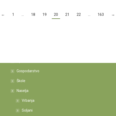
←
1
…
18
19
20
21
22
…
163
→
Istaknute poveznice
Općina
Gospodarstvo
Škole
Naselja
Vrbanja
Soljani