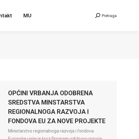
ontakt
MU
Pretraga
Search:
ntakt
MU
Pretraga
Search:
OPĆINI VRBANJA ODOBRENA
SREDSTVA MINSTARSTVA
REGIONALNOGA RAZVOJA I
FONDOVA EU ZA NOVE PROJEKTE
Ministarstvo regionalnoga razvoja i fondova
Europske unije je kroz Program održivog razvoja