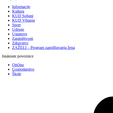
Informacije
Kultura
KUD Soljani
KUD Vrbanja
Sport
Udruge
Ustanove
Zanimljivosti
Zdravstvo
ZAŽELI – Program zapošljavanja žena
Istaknute poveznice
Općina
Gospodarstvo
Škole