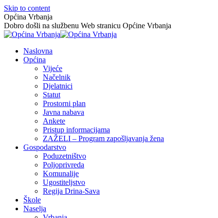
Skip to content
Općina Vrbanja
Dobro došli na službenu Web stranicu Općine Vrbanja
Naslovna
Općina
Vijeće
Načelnik
Djelatnici
Statut
Prostorni plan
Javna nabava
Ankete
Pristup informacijama
ZAŽELI – Program zapošljavanja žena
Gospodarstvo
Poduzetništvo
Poljoprivreda
Komunalije
Ugostiteljstvo
Regija Drina-Sava
Škole
Naselja
Vrbanja