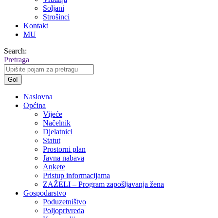
Soljani
Strošinci
Kontakt
MU
Search:
Pretraga
Naslovna
Općina
Vijeće
Načelnik
Djelatnici
Statut
Prostorni plan
Javna nabava
Ankete
Pristup informacijama
ZAŽELI – Program zapošljavanja žena
Gospodarstvo
Poduzetništvo
Poljoprivreda