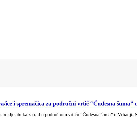
hara/ice i spremačica za područni vrtić “Čudesna šuma” 
prijam djelatnika za rad u područnom vrtiću “Čudesna šuma” u Vrbanji. 