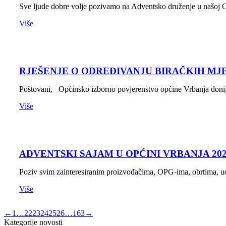
Sve ljude dobre volje pozivamo na Adventsko druženje u našoj O
Više
RJEŠENJE O ODREĐIVANJU BIRAČKIH MJ
Poštovani, Općinsko izborno povjerenstvo općine Vrbanja donij
Više
ADVENTSKI SAJAM U OPĆINI VRBANJA 202
Poziv svim zainteresiranim proizvođačima, OPG-ima, obrtima, u
Više
←
1
…
22
23
24
25
26
…
163
→
Kategorije novosti