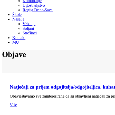
Komunalije
Ugostiteljstvo
Regija Drina-Sava
Škole
Naselja
Vrbanja
Soljani
Strošinci
Kontakt
MU
Objave
Natječaji za prijem odgojitelja/odgojiteljica, ku
Obavještavamo sve zainteresirane da su objavljeni natječaji za 
Više