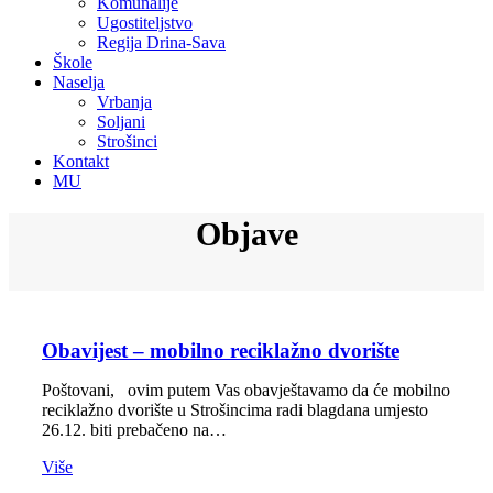
Komunalije
Ugostiteljstvo
Regija Drina-Sava
Škole
Naselja
Vrbanja
Soljani
Strošinci
Kontakt
MU
Objave
Obavijest – mobilno reciklažno dvorište
Poštovani, ovim putem Vas obavještavamo da će mobilno
reciklažno dvorište u Strošincima radi blagdana umjesto
26.12. biti prebačeno na…
Više