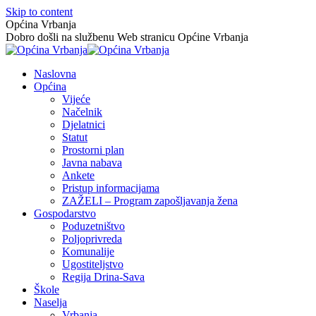
Skip to content
Općina Vrbanja
Dobro došli na službenu Web stranicu Općine Vrbanja
Naslovna
Općina
Vijeće
Načelnik
Djelatnici
Statut
Prostorni plan
Javna nabava
Ankete
Pristup informacijama
ZAŽELI – Program zapošljavanja žena
Gospodarstvo
Poduzetništvo
Poljoprivreda
Komunalije
Ugostiteljstvo
Regija Drina-Sava
Škole
Naselja
Vrbanja