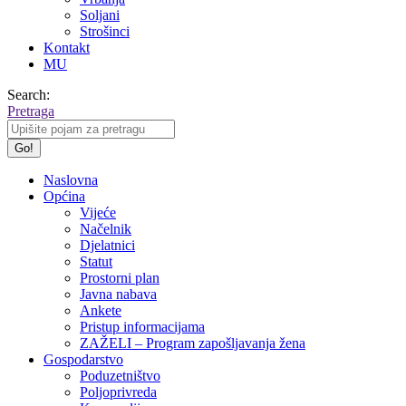
Soljani
Strošinci
Kontakt
MU
Search:
Pretraga
Naslovna
Općina
Vijeće
Načelnik
Djelatnici
Statut
Prostorni plan
Javna nabava
Ankete
Pristup informacijama
ZAŽELI – Program zapošljavanja žena
Gospodarstvo
Poduzetništvo
Poljoprivreda