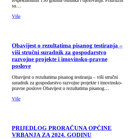
respektabilnih 130 godina osnutka i djelovanja. Pridružili
su…
Više
Obavijest o rezultatima pisanog testiranja –
viši stručni suradnik za gospodarstvo
razvojne projekte i imovinsko-pravne
poslove
Obavijest o rezultatima pisanog testiranja – viši stručni
suradnik za gospodarstvo razvojne projekte i imovinsko-
pravne poslove Obavijest o rezultatima pisanog…
Više
PRIJEDLOG PRORAČUNA OPĆINE
VRBANJA ZA 2024. GODINU