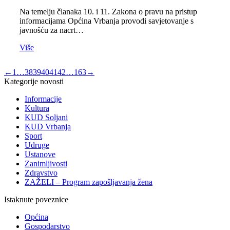
Na temelju članaka 10. i 11. Zakona o pravu na pristup
informacijama Općina Vrbanja provodi savjetovanje s
javnošću za nacrt…
Više
←
1
…
38
39
40
41
42
…
163
→
Kategorije novosti
Informacije
Kultura
KUD Soljani
KUD Vrbanja
Sport
Udruge
Ustanove
Zanimljivosti
Zdravstvo
ZAŽELI – Program zapošljavanja žena
Istaknute poveznice
Općina
Gospodarstvo