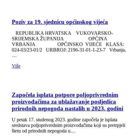
Poziv za 19. sjednicu općinskog vijeća
REPUBLIKA HRVATSKA VUKOVARSKO-
SRIJEMSKA ŽUPANIJA OPĆINA
VRBANJA OPĆINSKO VIJEĆE KLASA:
024-03/23-01/2 URBROJ: 2196-31-01-1-23-7 Vrbanja,
…
Više
Započela isplata potpore poljoprivrednim
proizvođačima za ublažavanje posljedica
prirodnih nepogoda nastalih u 2023. godini
U petak 17. studenog 2023. godine započela je isplata
sredstava poljoprivrednim proizvođačima koji su pretrpjeli
štetu od prirodnih nepogoda u…