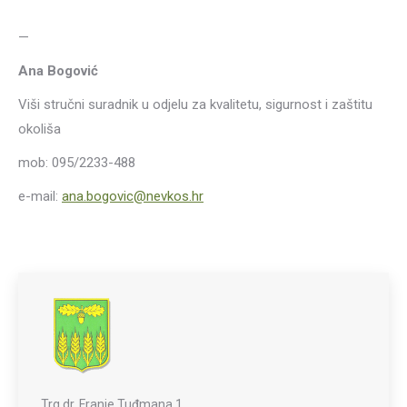
—
Ana Bogović
Viši stručni suradnik u odjelu za kvalitetu, sigurnost i zaštitu
okoliša
mob: 095/2233-488
e-mail:
ana.bogovic@nevkos.hr
Trg dr. Franje Tuđmana 1,