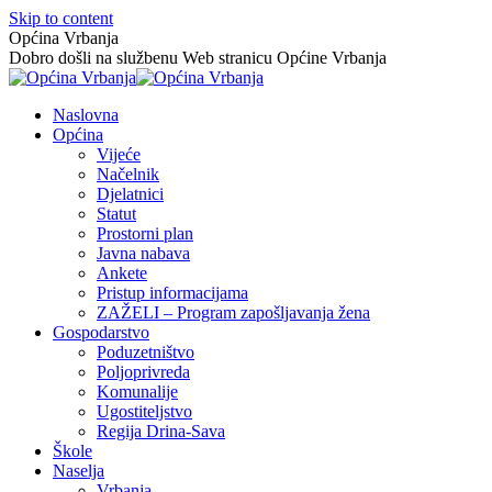
Skip to content
Općina Vrbanja
Dobro došli na službenu Web stranicu Općine Vrbanja
Naslovna
Općina
Vijeće
Načelnik
Djelatnici
Statut
Prostorni plan
Javna nabava
Ankete
Pristup informacijama
ZAŽELI – Program zapošljavanja žena
Gospodarstvo
Poduzetništvo
Poljoprivreda
Komunalije
Ugostiteljstvo
Regija Drina-Sava
Škole
Naselja
Vrbanja