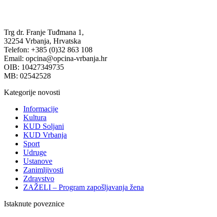
Trg dr. Franje Tuđmana 1,
32254 Vrbanja, Hrvatska
Telefon: +385 (0)32 863 108
Email: opcina@opcina-vrbanja.hr
OIB: 10427349735
MB: 02542528
Kategorije novosti
Informacije
Kultura
KUD Soljani
KUD Vrbanja
Sport
Udruge
Ustanove
Zanimljivosti
Zdravstvo
ZAŽELI – Program zapošljavanja žena
Istaknute poveznice