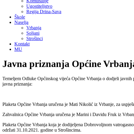
Komunalije
Ugostiteljstvo
Regija Drina-Sava
Škole
Naselja
Vrbanja
Soljani
Strošinci
Kontakt
MU
Javna priznanja Općine Vrbanja
Temeljem Odluke Općinskog vijeća Općine Vrbanja o dodjeli javnih pri
javna priznanja:
Plaketa Općine Vrbanja uručena je Mati Nikolić iz Vrbanje, za uspješn
Zahvalnica Općine Vrbanja uručena je Marini i Davidu Fruk iz Vrbanj
Plaketa Općine Vrbanja koja je dodijeljena Dobrovoljnom vatrogasnom d
održati 31.10.2021. godine u Strošincima.