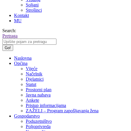
Soljani
Strošinci
Kontakt
MU
Search:
Pretraga
Naslovna
Općina
Vijeće
Načelnik
Djelatnici
Statut
Prostorni plan
Javna nabava
Ankete
Pristup informacijama
ZAŽELI – Program zapošljavanja žena
Gospodarstvo
Poduzetništvo
Poljoprivreda