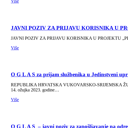
Više
JAVNI POZIV ZA PRIJAVU KORISNIKA U 
JAVNI POZIV ZA PRIJAVU KORISNIKA U PROJEKTU „PROG
Više
O G L A S za prijam službenika u Jedinstveni u
REPUBLIKA HRVATSKA VUKOVARSKO-SRIJEMSKA ŽUPANIJ
14. ožujka 2023. godine…
Više
O G L A S – javni poziv za zapošljavanje na odr