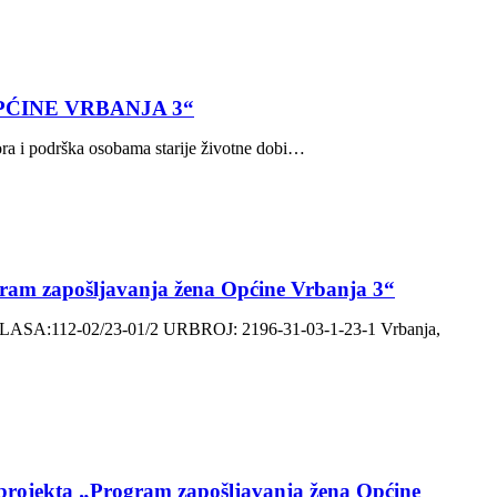
PĆINE VRBANJA 3“
rška osobama starije životne dobi…
gram zapošljavanja žena Općine Vrbanja 3“
-02/23-01/2 URBROJ: 2196-31-03-1-23-1 Vrbanja,
u projekta „Program zapošljavanja žena Općine