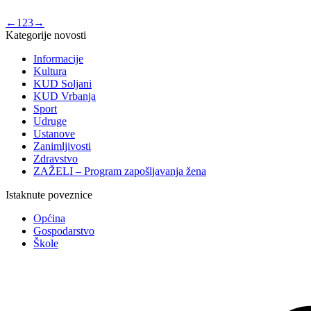
←
1
2
3
→
Kategorije novosti
Informacije
Kultura
KUD Soljani
KUD Vrbanja
Sport
Udruge
Ustanove
Zanimljivosti
Zdravstvo
ZAŽELI – Program zapošljavanja žena
Istaknute poveznice
Općina
Gospodarstvo
Škole