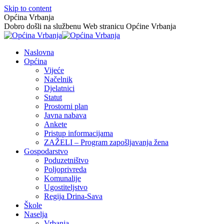
Skip to content
Općina Vrbanja
Dobro došli na službenu Web stranicu Općine Vrbanja
Naslovna
Općina
Vijeće
Načelnik
Djelatnici
Statut
Prostorni plan
Javna nabava
Ankete
Pristup informacijama
ZAŽELI – Program zapošljavanja žena
Gospodarstvo
Poduzetništvo
Poljoprivreda
Komunalije
Ugostiteljstvo
Regija Drina-Sava
Škole
Naselja
Vrbanja