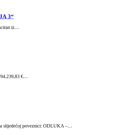
A 3“
nciran iz…
 194.239,83 €…
slijedećoj poveznici: ODLUKA –…