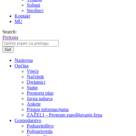
Soljani
Strošinci
Kontakt
MU
Search:
Pretraga
Naslovna
Općina
Vijeće
Načelnik
Djelatnici
Statut
Prostorni plan
Javna nabava
Ankete
Pristup informacijama
ZAŽELI – Program zapošljavanja žena
Gospodarstvo
Poduzetništvo
Poljoprivreda