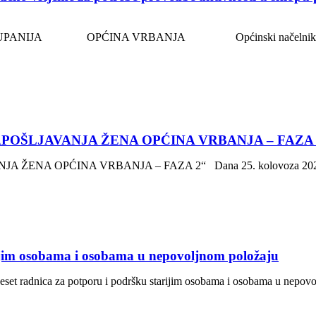
ANIJA OPĆINA VRBANJA Općinski načelnik KLASA:11
OŠLJAVANJA ŽENA OPĆINA VRBANJA – FAZA 
 OPĆINA VRBANJA – FAZA 2“ Dana 25. kolovoza 2021. godi
rijim osobama i osobama u nepovoljnom položaju
deset radnica za potporu i podršku starijim osobama i osobama u nepo