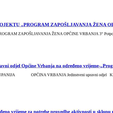
PROJEKTU „PROGRAM ZAPOŠLJAVANJA ŽENA O
RAM ZAPOŠLJAVANJA ŽENA OPĆINE VRBANJA 3“ Potpora i pod
pravni odjel Općine Vrbanja na određeno vrijeme-„Pro
A OPĆINA VRBANJA Jedinstveni upravni odjel KLASA:112
eđeno vrijeme za potrebe provedbe aktivnosti u sklop