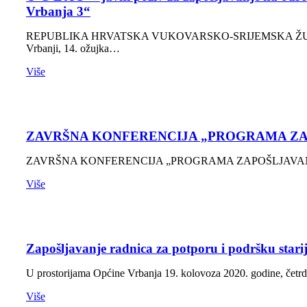
Vrbanja 3“
REPUBLIKA HRVATSKA VUKOVARSKO-SRIJEMSKA ŽUP
Vrbanji, 14. ožujka…
Više
ZAVRŠNA KONFERENCIJA „PROGRAMA ZAP
ZAVRŠNA KONFERENCIJA „PROGRAMA ZAPOŠLJAVANJA ŽENA
Više
Zapošljavanje radnica za potporu i podršku sta
U prostorijama Općine Vrbanja 19. kolovoza 2020. godine, četr
Više