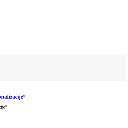
lizacije”
ije”