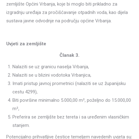
zemljište Općini Vrbanja, koje bi moglo biti prikladno za
izgradnju uređaja za pročišćavanje otpadnih voda, kao dijela
sustava javne odvodnje na području općine Vrbanja.
Uvjeti za zemljište
Članak 3.
Nalaziti se uz granicu naselja Vrbanja,
Nalaziti se u blizini vodotoka Vrbanjica,
Imati pristup javnoj prometnici (nalaziti se uz županijsku
cestu 4299),
Biti površine minimalno 5.000,00 m², poželjno do 15.000,00
m²,
Preferira se zemljište bez tereta i sa uređenim vlasničkim
stanjem.
Potencijalno prihvatljive čestice temeljem navedenih uvjeta su: