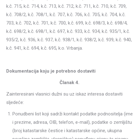
k.č. 715, k.č. 714, k.č. 713, k.č. 712, k.č. 711, k.č. 710, k.č. 709,
k.č. 708/2, k.č. 708/1, k.č. 707, k.č. 706, k.č. 705, k.č. 704, k.č.
703, k.č. 702, k.č. 701, k.č. 700, k.č. 699, k.č. 698/3, k.č. 698/4,
k.č. 698/2, k.č. 698/1, k.č. 697, k.č. 933, k.č. 934, k.č. 935/1, k.č.
935/2, k.č. 936, k.č. 937, k.č. 938/1, k.č. 938/2, k.č. 939, k.č. 940,
k.č. 941, k.č. 694, k.č. 695, k.o. Vrbanja.
Dokumentacija koju je potrebno dostaviti
Članak 4.
Zainteresirani vlasnici dužni su uz iskaz interesa dostaviti
sljedeće:
Ponudbeni list koji sadrži kontakt podatke podnositelja (ime
i prezime, adresa, OIB, telefon, e-mail), podatke o zemljištu
(broj katastarske čestice i katastarske općine, ukupna