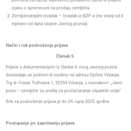
površina zemljišta, vlasništvo) ponuđenu cijenu te pisanu
izjavu o spremnosti na prodaju zemljišta,
Zemljišnoknjižni izvadak – Izvadak iz BZP-a (ne stariji od 6
mjeseci od dana objave Javnog poziva).
Način i rok podnošenja prijava
Članak 5.
Prijave s dokumentacijom iz članka 4. ovog Javnog poziva
dostavljaju se poštom ili osobno na adresu Općine Vrbanja,
Trg dr. Franje Tuđmana 1, 32254 Vrbanja, s naznakom: „Javni
poziv – zemljište za uređaj za pročišćavanje otpadnih voda“
Rok za podnošenje prijava je do 24. rujna 2025. godine.
Postupanje po zaprimanju prijava