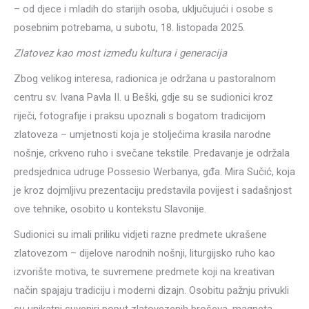
– od djece i mladih do starijih osoba, uključujući i osobe s
posebnim potrebama, u subotu, 18. listopada 2025.
Zlatovez kao most između kultura i generacija
Zbog velikog interesa, radionica je održana u pastoralnom
centru sv. Ivana Pavla II. u Beški, gdje su se sudionici kroz
riječi, fotografije i praksu upoznali s bogatom tradicijom
zlatoveza – umjetnosti koja je stoljećima krasila narodne
nošnje, crkveno ruho i svečane tekstile. Predavanje je održala
predsjednica udruge Possesio Werbanya, gđa. Mira Sučić, koja
je kroz dojmljivu prezentaciju predstavila povijest i sadašnjost
ove tehnike, osobito u kontekstu Slavonije.
Sudionici su imali priliku vidjeti razne predmete ukrašene
zlatovezom – dijelove narodnih nošnji, liturgijsko ruho kao
izvorište motiva, te suvremene predmete koji na kreativan
način spajaju tradiciju i moderni dizajn. Osobitu pažnju privukli