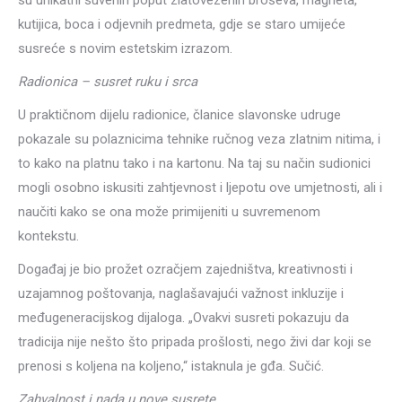
su unikatni suveniri poput zlatovezenih broševa, magneta,
kutijica, boca i odjevnih predmeta, gdje se staro umijeće
susreće s novim estetskim izrazom.
Radionica – susret ruku i srca
U praktičnom dijelu radionice, članice slavonske udruge
pokazale su polaznicima tehnike ručnog veza zlatnim nitima, i
to kako na platnu tako i na kartonu. Na taj su način sudionici
mogli osobno iskusiti zahtjevnost i ljepotu ove umjetnosti, ali i
naučiti kako se ona može primijeniti u suvremenom
kontekstu.
Događaj je bio prožet ozračjem zajedništva, kreativnosti i
uzajamnog poštovanja, naglašavajući važnost inkluzije i
međugeneracijskog dijaloga. „Ovakvi susreti pokazuju da
tradicija nije nešto što pripada prošlosti, nego živi dar koji se
prenosi s koljena na koljeno,“ istaknula je gđa. Sučić.
Zahvalnost i nada u nove susrete