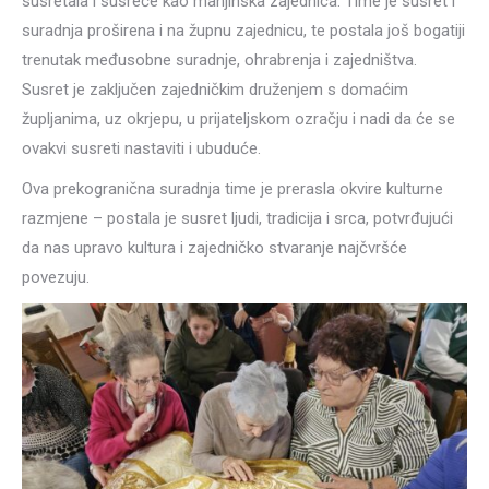
susretala i susreće kao manjinska zajednica. Time je susret i
suradnja proširena i na župnu zajednicu, te postala još bogatiji
trenutak međusobne suradnje, ohrabrenja i zajedništva.
Susret je zaključen zajedničkim druženjem s domaćim
župljanima, uz okrjepu, u prijateljskom ozračju i nadi da će se
ovakvi susreti nastaviti i ubuduće.
Ova prekogranična suradnja time je prerasla okvire kulturne
razmjene – postala je susret ljudi, tradicija i srca, potvrđujući
da nas upravo kultura i zajedničko stvaranje najčvršće
povezuju.