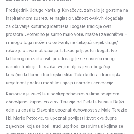
Predsjednik Udruge Navis, g. Kovačević, zahvalio je gostima na
inspirativnom susretu te naglasio važnost ovakvih događaja
za očuvanje kulturnog identiteta i bogate tradicije ovih
prostora. „Potrebno je samo malo volje, mašte i zajedništva –
i mnogo toga možemo ostvariti, ne čekajući uvijek druge,“
rekao je u svom obraćanju. Istakao je ljepotu i bogatstvo
kulturnog mozaika ovih prostora gdje se susreću mnogi
narodi i tradicije, te svaka svojim utjecajem obogaćuje
konačnu kulturnu i tradicijsku sliku. Tako kultura i tradicijska
umjetnost postaju most koji spaja i narode i generacije.
Radionica je završila u poslijepodnevnim satima posjetom
obnovljenoj župnoj crkvi sv. Terezije od Djeteta Isusa u Beški,
gdje su gosti iz Slavonije upoznali duhovnost sv. Male Terezije
i bl. Marije Petković, te upoznali povijest i život ove župne
zajednice, koja se bori i trudi usprkos izazovima s kojima se