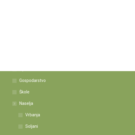
Istaknute poveznice
Općina
Gospodarstvo
Škole
Naselja
Vrbanja
Soljani