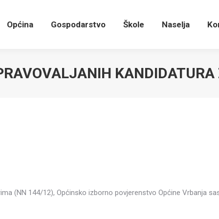
Općina
Gospodarstvo
Škole
Naselja
K
Općina
Gospodarstvo
Škole
Naselja
Ko
 PRAVOVALJANIH KANDIDATURA
orima (NN 144/12), Općinsko izborno povjerenstvo Općine Vrbanja sast