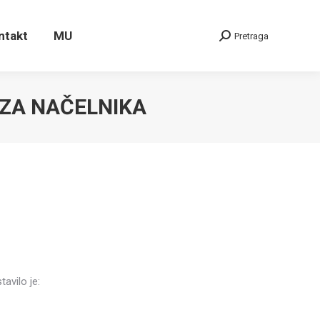
ontakt
MU
Pretraga
Search:
ntakt
MU
Pretraga
Search:
 ZA NAČELNIKA
avilo je: