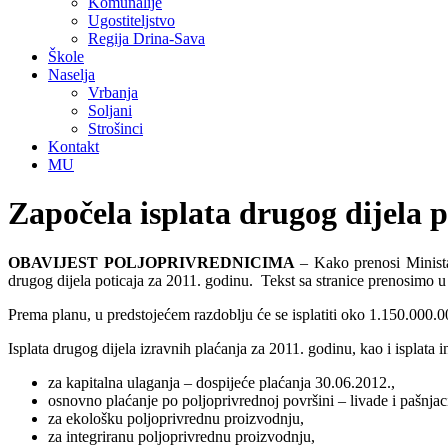
Komunalije
Ugostiteljstvo
Regija Drina-Sava
Škole
Naselja
Vrbanja
Soljani
Strošinci
Kontakt
MU
Započela isplata drugog dijela p
OBAVIJEST POLJOPRIVREDNICIMA
– Kako prenosi Ministar
drugog dijela poticaja za 2011. godinu. Tekst sa stranice prenosimo u c
Prema planu, u predstojećem razdoblju će se isplatiti oko 1.150.000.
Isplata drugog dijela izravnih plaćanja za 2011. godinu, kao i isplat
za kapitalna ulaganja – dospijeće plaćanja 30.06.2012.,
osnovno plaćanje po poljoprivrednoj površini – livade i pašnjaci,
za ekološku poljoprivrednu proizvodnju,
za integriranu poljoprivrednu proizvodnju,