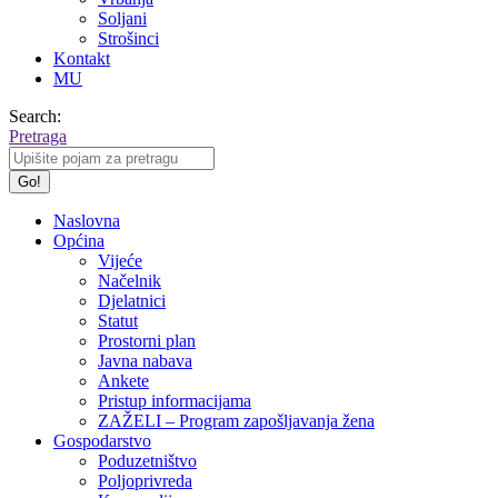
Soljani
Strošinci
Kontakt
MU
Search:
Pretraga
Naslovna
Općina
Vijeće
Načelnik
Djelatnici
Statut
Prostorni plan
Javna nabava
Ankete
Pristup informacijama
ZAŽELI – Program zapošljavanja žena
Gospodarstvo
Poduzetništvo
Poljoprivreda