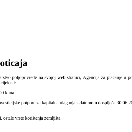
oticaja
stvo poljoprivrede na svojoj web stranici, Agencija za plaćanje u polj
ijelosti:
000 kuna.
a investicijske potpore za kapitalna ulaganja s datumom dospijeća 30.06
 ostale vrste korištenja zemljišta,