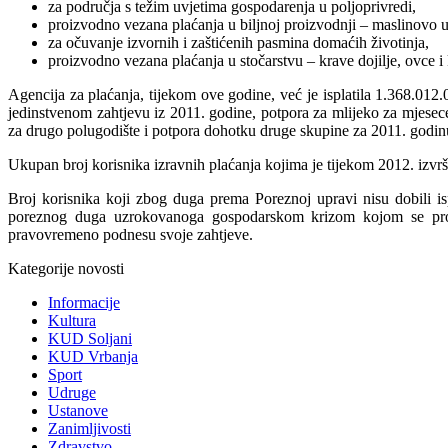
za područja s težim uvjetima gospodarenja u poljoprivredi,
proizvodno vezana plaćanja u biljnoj proizvodnji – maslinovo u
za očuvanje izvornih i zaštićenih pasmina domaćih životinja,
proizvodno vezana plaćanja u stočarstvu – krave dojilje, ovce i
Agencija za plaćanja, tijekom ove godine, već je isplatila 1.368.012
jedinstvenom zahtjevu iz 2011. godine, potpora za mlijeko za mjesece r
za drugo polugodište i potpora dohotku druge skupine za 2011. godinu
Ukupan broj korisnika izravnih plaćanja kojima je tijekom 2012. izvrše
Broj korisnika koji zbog duga prema Poreznoj upravi nisu dobili i
poreznog duga uzrokovanoga gospodarskom krizom kojom se pro
pravovremeno podnesu svoje zahtjeve.
Kategorije novosti
Informacije
Kultura
KUD Soljani
KUD Vrbanja
Sport
Udruge
Ustanove
Zanimljivosti
Zdravstvo