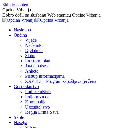
Skip to content
Općina Vrbanja
Dobro došli na službenu Web stranicu Općine Vrbanja
Naslovna
Općina
Vijeće
Načelnik
Djelatnici
Statut
Prostorni plan
Javna nabava
Ankete
Pristup informacijama
ZAŽELI – Program zapošljavanja žena
Gospodarstvo
Poduzetništvo
Poljoprivreda
Komunalije
Ugostiteljstvo
Regija Drina-Sava
Škole
Naselja
Vrbanja