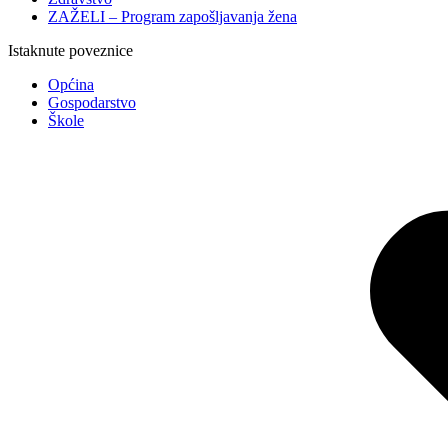
ZAŽELI – Program zapošljavanja žena
Istaknute poveznice
Općina
Gospodarstvo
Škole