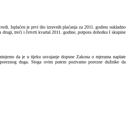
redi. Isplaćen je prvi dio izravnih plaćanja za 2011. godinu sukladno
 drugi, treći i četvrti kvartal 2011. godine, potpora dohotku I skupine
pominjemo da je u tijeku usvajanje dopune Zakona o mjerama naplate
 poreznog duga. Stoga ovim putem pozivamo porezne dužnike da