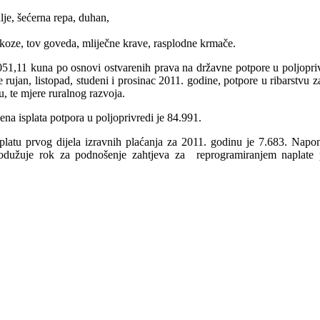
lje, šećerna repa, duhan,
 koze, tov goveda, mliječne krave, rasplodne krmače.
.051,11 kuna po osnovi ostvarenih prava na državne potpore u poljopriv
ujan, listopad, studeni i prosinac 2011. godine, potpore u ribarstvu za
, te mjere ruralnog razvoja.
na isplata potpora u poljoprivredi je 84.991.
splatu prvog dijela izravnih plaćanja za 2011. godinu je 7.683. Na
dužuje rok za podnošenje zahtjeva za reprogramiranjem naplate