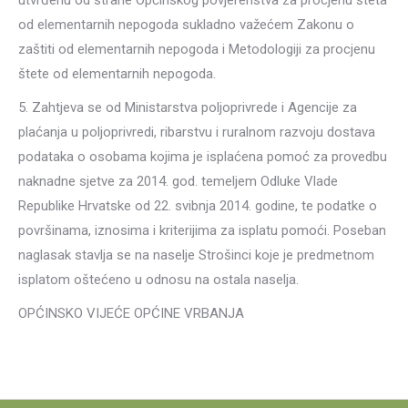
utvrđenu od strane Općinskog povjerenstva za procjenu šteta
od elementarnih nepogoda sukladno važećem Zakonu o
zaštiti od elementarnih nepogoda i Metodologiji za procjenu
štete od elementarnih nepogoda.
5. Zahtjeva se od Ministarstva poljoprivrede i Agencije za
plaćanja u poljoprivredi, ribarstvu i ruralnom razvoju dostava
podataka o osobama kojima je isplaćena pomoć za provedbu
naknadne sjetve za 2014. god. temeljem Odluke Vlade
Republike Hrvatske od 22. svibnja 2014. godine, te podatke o
površinama, iznosima i kriterijima za isplatu pomoći. Poseban
naglasak stavlja se na naselje Strošinci koje je predmetnom
isplatom oštećeno u odnosu na ostala naselja.
OPĆINSKO VIJEĆE OPĆINE VRBANJA