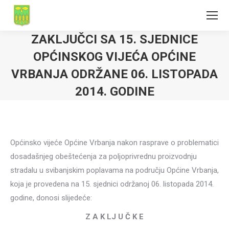
ZAKLJUČCI SA 15. SJEDNICE
OPĆINSKOG VIJEĆA OPĆINE
VRBANJA ODRŽANE 06. LISTOPADA
2014. GODINE
Općinsko vijeće Općine Vrbanja nakon rasprave o problematici
dosadašnjeg obeštećenja za poljoprivrednu proizvodnju
stradalu u svibanjskim poplavama na području Općine Vrbanja,
koja je provedena na 15. sjednici održanoj 06. listopada 2014.
godine, donosi slijedeće:
Z A K LJ U Č K E