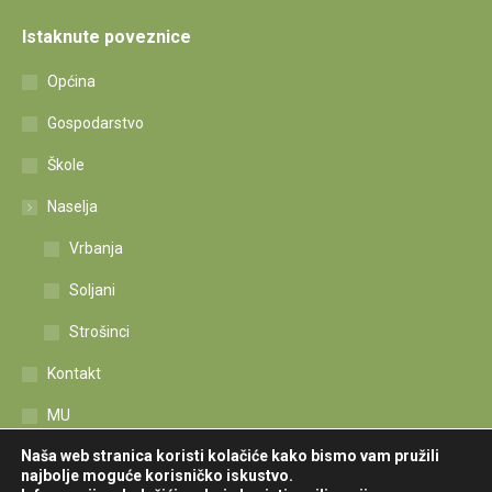
Istaknute poveznice
Općina
Gospodarstvo
Škole
Naselja
Vrbanja
Soljani
Strošinci
Kontakt
MU
Naša web stranica koristi kolačiće kako bismo vam pružili
Izjava o pristupačnosti
najbolje moguće korisničko iskustvo.