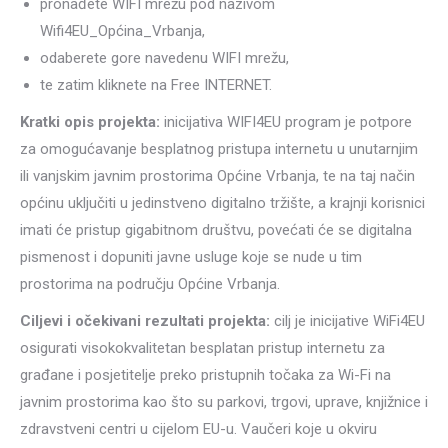
pronađete WIFI mrežu pod nazivom
Wifi4EU_Općina_Vrbanja,
odaberete gore navedenu WIFI mrežu,
te zatim kliknete na Free INTERNET.
Kratki opis projekta:
inicijativa WIFI4EU program je potpore
za omogućavanje besplatnog pristupa internetu u unutarnjim
ili vanjskim javnim prostorima Općine Vrbanja, te na taj način
općinu uključiti u jedinstveno digitalno tržište, a krajnji korisnici
imati će pristup gigabitnom društvu, povećati će se digitalna
pismenost i dopuniti javne usluge koje se nude u tim
prostorima na području Općine Vrbanja.
Ciljevi i očekivani rezultati projekta:
cilj je inicijative WiFi4EU
osigurati visokokvalitetan besplatan pristup internetu za
građane i posjetitelje preko pristupnih točaka za Wi-Fi na
javnim prostorima kao što su parkovi, trgovi, uprave, knjižnice i
zdravstveni centri u cijelom EU-u. Vaučeri koje u okviru