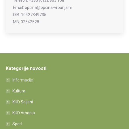
Telefon: +385 (0)32 863 108
Email: opcina@opcina-vrbanja.hr
OIB: 10427349735
MB: 02542528
Kategorije novosti
Informacije
Kultura
KUD Soljani
KUD Vrbanja
Sport