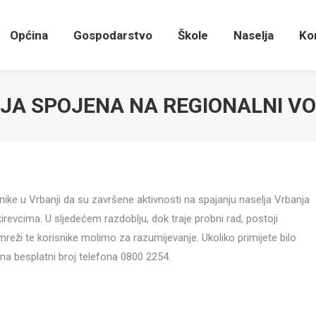
Općina
Gospodarstvo
Škole
Naselja
K
Općina
Gospodarstvo
Škole
Naselja
Ko
JA SPOJENA NA REGIONALNI V
nike u Vrbanji da su završene aktivnosti na spajanju naselja Vrbanja
revcima. U sljedećem razdoblju, dok traje probni rad, postoji
 te korisnike molimo za razumijevanje. Ukoliko primijete bilo
 na besplatni broj telefona 0800 2254.