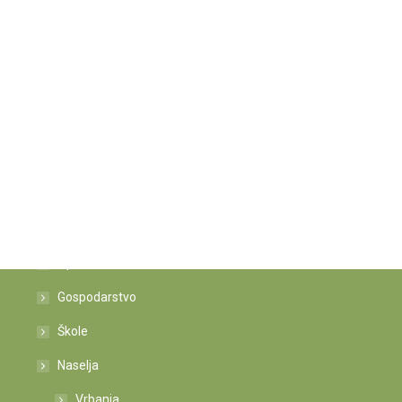
Istaknute poveznice
Općina
Gospodarstvo
Škole
Naselja
Vrbanja