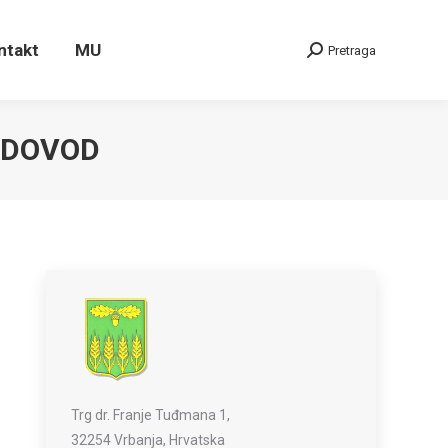
ontakt
MU
Pretraga
Search:
ntakt
MU
Pretraga
Search:
ODOVOD
Trg dr. Franje Tuđmana 1,
32254 Vrbanja, Hrvatska