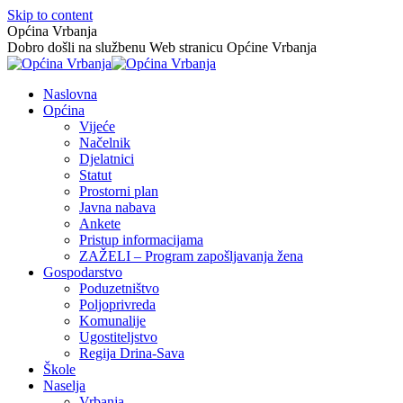
Skip to content
Općina Vrbanja
Dobro došli na službenu Web stranicu Općine Vrbanja
Naslovna
Općina
Vijeće
Načelnik
Djelatnici
Statut
Prostorni plan
Javna nabava
Ankete
Pristup informacijama
ZAŽELI – Program zapošljavanja žena
Gospodarstvo
Poduzetništvo
Poljoprivreda
Komunalije
Ugostiteljstvo
Regija Drina-Sava
Škole
Naselja
Vrbanja