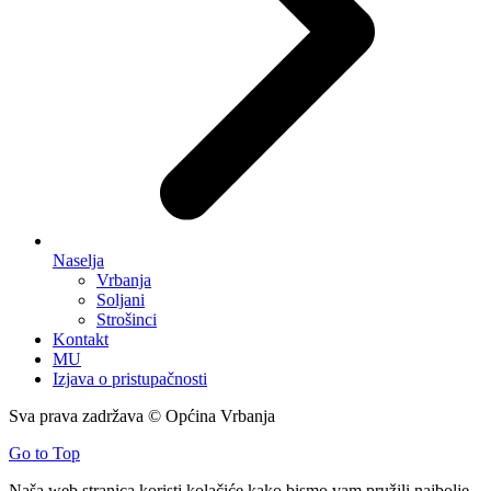
Naselja
Vrbanja
Soljani
Strošinci
Kontakt
MU
Izjava o pristupačnosti
Sva prava zadržava © Općina Vrbanja
Go to Top
Naša web stranica koristi kolačiće kako bismo vam pružili najbolje