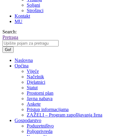
Soljani
Strošinci
Kontakt
MU
Search:
Pretraga
Naslovna
Općina
Vijeće
Načelnik
Djelatnici
Statut
Prostorni plan
Javna nabava
Ankete
Pristup informacijama
ZAŽELI – Program zapošljavanja žena
Gospodarstvo
Poduzetništvo
Poljoprivreda