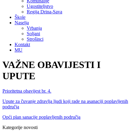
Komunalije
Ugostiteljstvo
Regija Drina-Sava
Škole
Naselja
Vrbanja
Soljani
Strošinci
Kontakt
MU
VAŽNE OBAVIJESTI I
UPUTE
Prioritetna obavijest br. 4.
Upute za čuvanje zdravlja ljudi koji rade na asanaciji poplavljenih
područja
Opći plan sanacije poplavljenih područja
Kategorije novosti