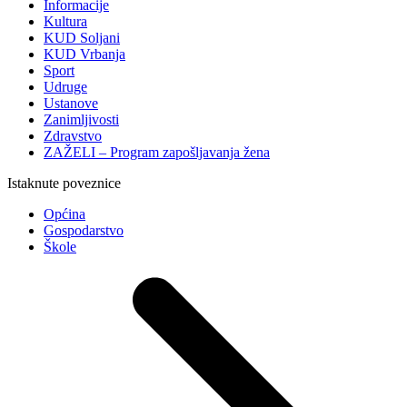
Informacije
Kultura
KUD Soljani
KUD Vrbanja
Sport
Udruge
Ustanove
Zanimljivosti
Zdravstvo
ZAŽELI – Program zapošljavanja žena
Istaknute poveznice
Općina
Gospodarstvo
Škole