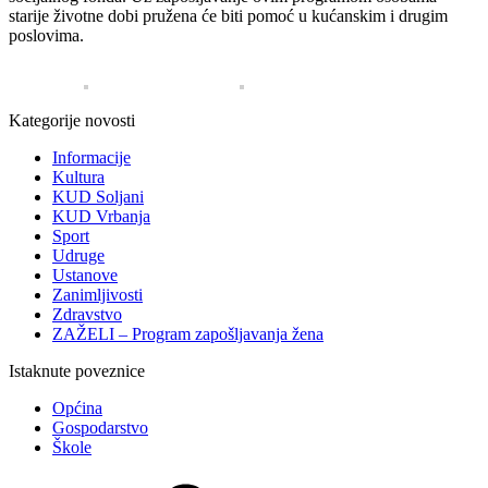
starije životne dobi pružena će biti pomoć u kućanskim i drugim
poslovima.
Kategorije novosti
Informacije
Kultura
KUD Soljani
KUD Vrbanja
Sport
Udruge
Ustanove
Zanimljivosti
Zdravstvo
ZAŽELI – Program zapošljavanja žena
Istaknute poveznice
Općina
Gospodarstvo
Škole