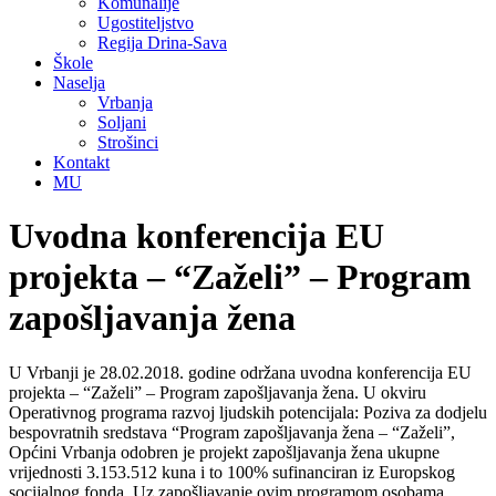
Komunalije
Ugostiteljstvo
Regija Drina-Sava
Škole
Naselja
Vrbanja
Soljani
Strošinci
Kontakt
MU
Uvodna konferencija EU
projekta – “Zaželi” – Program
zapošljavanja žena
U Vrbanji je 28.02.2018. godine održana uvodna konferencija EU
projekta – “Zaželi” – Program zapošljavanja žena. U okviru
Operativnog programa razvoj ljudskih potencijala: Poziva za dodjelu
bespovratnih sredstava “Program zapošljavanja žena – “Zaželi”,
Općini Vrbanja odobren je projekt zapošljavanja žena ukupne
vrijednosti 3.153.512 kuna i to 100% sufinanciran iz Europskog
socijalnog fonda. Uz zapošljavanje ovim programom osobama