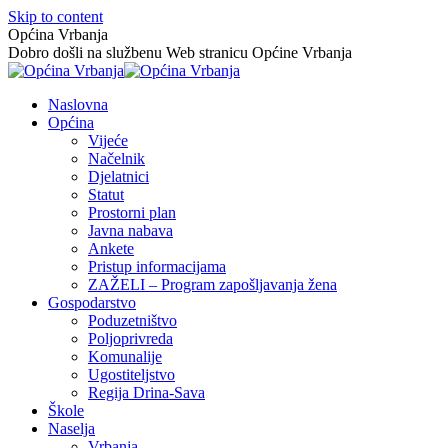
Skip to content
Općina Vrbanja
Dobro došli na službenu Web stranicu Općine Vrbanja
Naslovna
Općina
Vijeće
Načelnik
Djelatnici
Statut
Prostorni plan
Javna nabava
Ankete
Pristup informacijama
ZAŽELI – Program zapošljavanja žena
Gospodarstvo
Poduzetništvo
Poljoprivreda
Komunalije
Ugostiteljstvo
Regija Drina-Sava
Škole
Naselja
Vrbanja