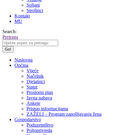
Soljani
Strošinci
Kontakt
MU
Search:
Pretraga
Naslovna
Općina
Vijeće
Načelnik
Djelatnici
Statut
Prostorni plan
Javna nabava
Ankete
Pristup informacijama
ZAŽELI – Program zapošljavanja žena
Gospodarstvo
Poduzetništvo
Poljoprivreda