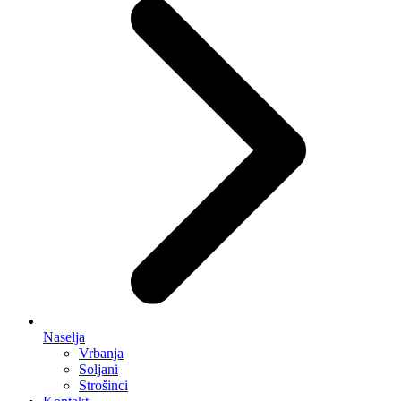
Naselja
Vrbanja
Soljani
Strošinci