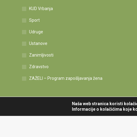
KUD Vrbanja
Sport
Udruge
Ustanove
Zanimljivosti
Zdravstvo
ZAŽELI – Program zapošljavanja žena
Naša web stranica koristi kolač
Informacije o kolačićima koje ko