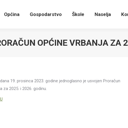
Općina
Gospodarstvo
Škole
Naselja
K
Općina
Gospodarstvo
Škole
Naselja
Ko
ORAČUN OPĆINE VRBANJA ZA 2
 dana 19. prosinca 2023. godine jednoglasno je usvojen Proračun
 za 2025. i 2026. godinu.
NU