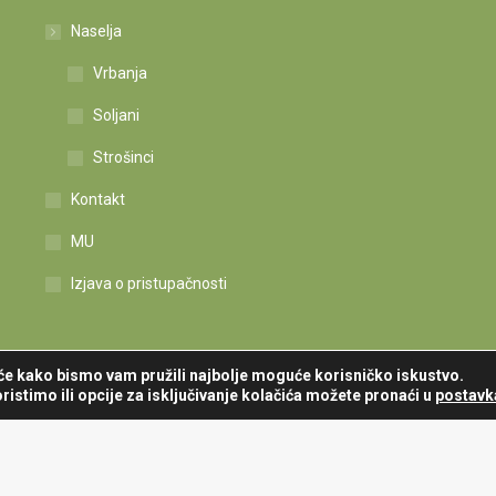
Naselja
Vrbanja
Soljani
Strošinci
Kontakt
MU
Izjava o pristupačnosti
iće kako bismo vam pružili najbolje moguće korisničko iskustvo.
ristimo ili opcije za isključivanje kolačića možete pronaći u
postav