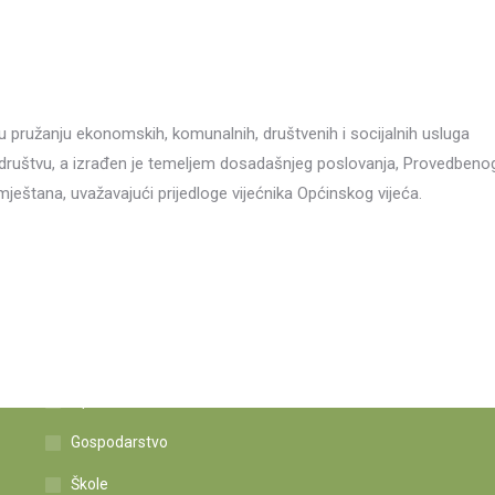
t u pružanju ekonomskih, komunalnih, društvenih i socijalnih usluga
 društvu, a izrađen je temeljem dosadašnjeg poslovanja, Provedbeno
eštana, uvažavajući prijedloge vijećnika Općinskog vijeća.
Istaknute poveznice
Općina
Gospodarstvo
Škole