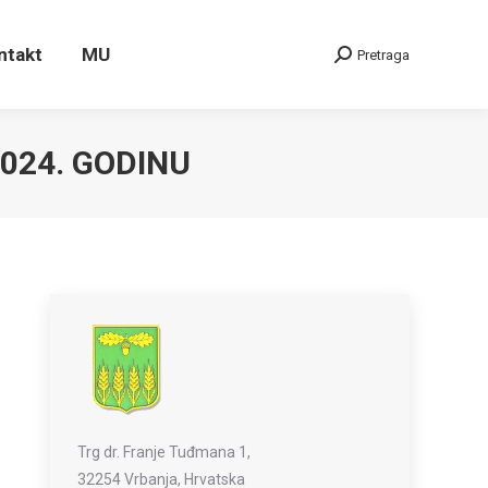
ontakt
MU
Pretraga
Search:
ntakt
MU
Pretraga
Search:
024. GODINU
Trg dr. Franje Tuđmana 1,
32254 Vrbanja, Hrvatska