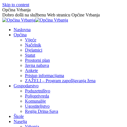
Skip to content
Općina Vrbanja
Dobro došli na službenu Web stranicu Općine Vrbanja
Naslovna
Općina
Vijeće
Načelnik
Djelatnici
Statut
Prostorni plan
Javna nabava
Ankete
Pristup informacijama
ZAŽELI – Program zapošljavanja žena
Gospodarstvo
Poduzetništvo
Poljoprivreda
Komunalije
Ugostiteljstvo
Regija Drina-Sava
Škole
Naselja
Vrbanja