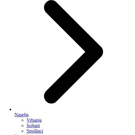
Naselja
Vrbanja
Soljani
Strošinci