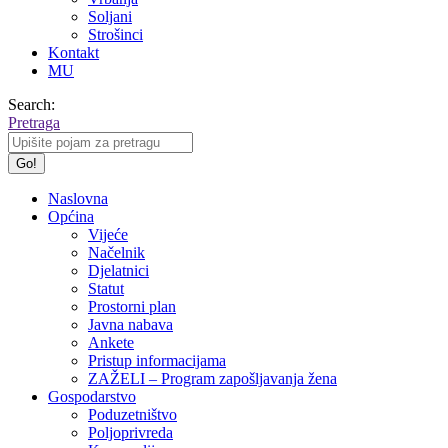
Soljani
Strošinci
Kontakt
MU
Search:
Pretraga
Naslovna
Općina
Vijeće
Načelnik
Djelatnici
Statut
Prostorni plan
Javna nabava
Ankete
Pristup informacijama
ZAŽELI – Program zapošljavanja žena
Gospodarstvo
Poduzetništvo
Poljoprivreda