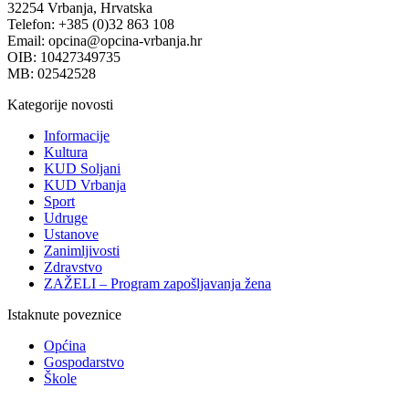
32254 Vrbanja, Hrvatska
Telefon: +385 (0)32 863 108
Email: opcina@opcina-vrbanja.hr
OIB: 10427349735
MB: 02542528
Kategorije novosti
Informacije
Kultura
KUD Soljani
KUD Vrbanja
Sport
Udruge
Ustanove
Zanimljivosti
Zdravstvo
ZAŽELI – Program zapošljavanja žena
Istaknute poveznice
Općina
Gospodarstvo
Škole