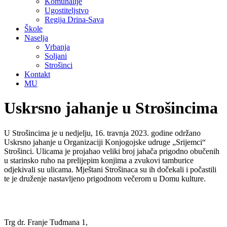
Komunalije
Ugostiteljstvo
Regija Drina-Sava
Škole
Naselja
Vrbanja
Soljani
Strošinci
Kontakt
MU
Uskrsno jahanje u Strošincima
U Strošincima je u nedjelju, 16. travnja 2023. godine održano
Uskrsno jahanje u Organizaciji Konjogojske udruge „Srijemci“
Strošinci. Ulicama je projahao veliki broj jahača prigodno obučenih
u starinsko ruho na prelijepim konjima a zvukovi tamburice
odjekivali su ulicama. Mještani Strošinaca su ih dočekali i počastili
te je druženje nastavljeno prigodnom večerom u Domu kulture.
Trg dr. Franje Tuđmana 1,