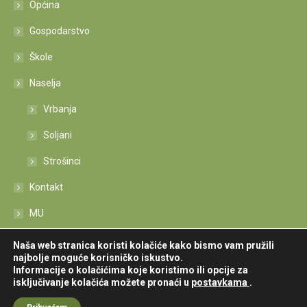
Općina
Gospodarstvo
Škole
Naselja
Vrbanja
Soljani
Strošinci
Kontakt
MU
Izjava o pristupačnosti
Naša web stranica koristi kolačiće kako bismo vam pružili
najbolje moguće korisničko iskustvo.
Informacije o kolačićima koje koristimo ili opcije za
isključivanje kolačića možete pronaći u
postavkama
.
Sva prava zadržava © Općina Vrbanja