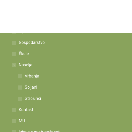
Istaknute poveznice
Općina
Gospodarstvo
Škole
Naselja
Vrbanja
Soljani
Strošinci
Kontakt
MU