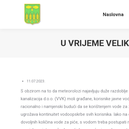
Naslovna
Naslovna
U VRIJEME VELI
11.07.2023.
S obzirom na to da meteorolozi najavljuju duže razdoblj
kanalizacija d.o.o. (VVK) moli građane, korisnike javne v
racionalno i namjenski budući da se korištenjem vode za za
ugrožava kontinuitet vodoopskrbe svih korisnika. Iako n
dovoljnih količina vode za piće, s vodom treba postupati r