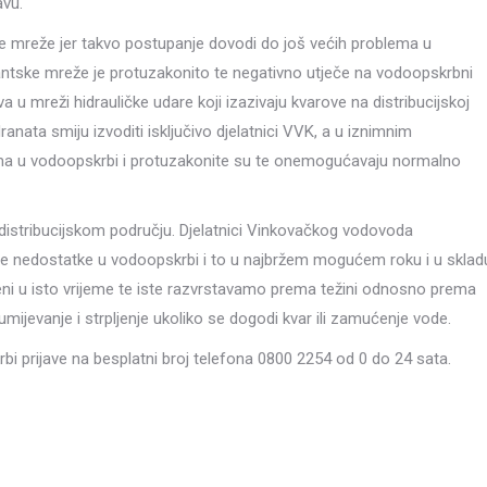
avu.
ke mreže jer takvo postupanje dovodi do još većih problema u
antske mreže je protuzakonito te negativno utječe na vodoopskrbni
 u mreži hidrauličke udare koji izazivaju kvarove na distribucijskoj
anata smiju izvoditi isključivo djelatnici VVK, a u iznimnim
ma u vodoopskrbi i protuzakonite su te onemogućavaju normalno
distribucijskom području. Djelatnici Vinkovačkog vodovoda
ene nedostatke u vodoopskrbi i to u najbržem mogućem roku i u sklad
eni u isto vrijeme te iste razvrstavamo prema težini odnosno prema
mijevanje i strpljenje ukoliko se dogodi kvar ili zamućenje vode.
 prijave na besplatni broj telefona 0800 2254 od 0 do 24 sata.