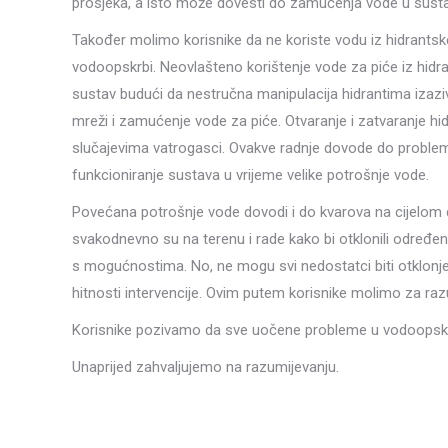
prosjeka, a isto može dovesti do zamućenja vode u sust
Također molimo korisnike da ne koriste vodu iz hidrants
vodoopskrbi. Neovlašteno korištenje vode za piće iz hidr
sustav budući da nestručna manipulacija hidrantima izaziva
mreži i zamućenje vode za piće. Otvaranje i zatvaranje hidr
slučajevima vatrogasci. Ovakve radnje dovode do proble
funkcioniranje sustava u vrijeme velike potrošnje vode.
Povećana potrošnje vode dovodi i do kvarova na cijelom 
svakodnevno su na terenu i rade kako bi otklonili određ
s mogućnostima. No, ne mogu svi nedostatci biti otklonj
hitnosti intervencije. Ovim putem korisnike molimo za razu
Korisnike pozivamo da sve uočene probleme u vodoopskrbi
Unaprijed zahvaljujemo na razumijevanju.