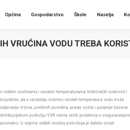
Općina
Gospodarstvo
Škole
Naselja
K
Općina
Gospodarstvo
Škole
Naselja
Ko
KIH VRUĆINA VODU TREBA KORIS
e s velikim vrućinama i visokim temperaturama Vinkovački vodovod i
odoopskrbe, da u razdoblju iznimno visokih temperatura vodu troše
lijevanje vrtova, uređenih površina, pranje vozila i punjenje bazena
a distribucijskom području VVK nema većih problema s osiguravanjem
acionalno. U vrijeme velikih vrućina potrošnja je daleko iznad