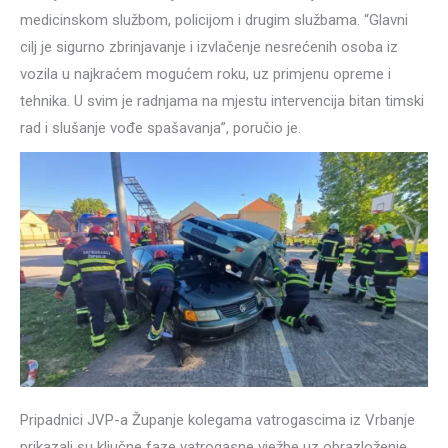
medicinskom službom, policijom i drugim službama. “Glavni
cilj je sigurno zbrinjavanje i izvlačenje nesrećenih osoba iz
vozila u najkraćem mogućem roku, uz primjenu opreme i
tehnika. U svim je radnjama na mjestu intervencija bitan timski
rad i slušanje vođe spašavanja”, poručio je.
Pripadnici JVP-a Županje kolegama vatrogascima iz Vrbanje
prikazali su ključne faze vatrogasne vježbe uz obrazloženje