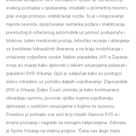
svakog postupka u spašavanju stradalih u prometnoj nesreći,
prije svega pristupa i stabilizacije vozila. Tu je i osiguravanje
mjesta nesreće, sprječavanje nastanka požara i stabilizacija
prevrnutog ili oštećenog automobila uz pomoć podupirača i
blokova, zatim medicinski pristup, tehničko rezanje i uklanjanje
uz korištenje hidrauličnih škarama, a na kraju imobilizacija i
izvlačenje ozlijeđene osobe. Nakon pripadnika JVP-a Županje,
svoje su znanje kako djelovati u takvim situacijama pokazali i
pripadnici DVD-Vrbanja. Opći je zaključak kako su postupci
dobro odrađeni, uz potrebu daljnjih uvježbavanja. Zapovjednik
DVD-a Vrbanje Željko Ćosić ustvrdio je kako kontinuirano
obnavljaju opremu, provode vježbe kojima uvježbavaju
djelovanje u različitim situacijama s kojima se susreću.
Posebno je pohvalio sve veći broj mladih članova DVD-a i
brojna priznanja i nagrade na mnogim natjecanjima. Zahvalio
je Općini Vrbanja na stalnoj potpori. “Čeka nas dugo toplo