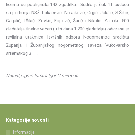
kojima su postignuta 142 zgoditka. Sudilo je čak 11 sudaca
sa područja NSŽ: Lukačević, Novaković, Grgić, Jakšić, S.Šikić,
Gagulić, I.Šikić, Zovkić, Filipović, Šarić i Nikolić. Za oko 500
gledatelja finalne večeri (u tri dana 1.200 gledatelja) odigrana je
revijalna utakmica Izvršnih odbora Nogometnog središta
Županja i Županijskog nogometnog saveza Vukovarsko
srijemskog 3 : 1.
Najbolji igrač turnira Igor Cimerman
Kategorije novosti
Informacije