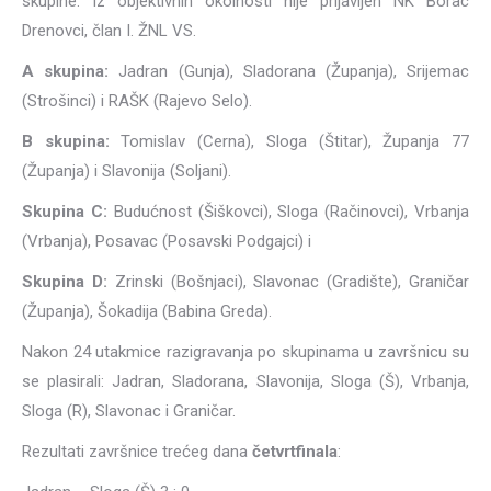
skupine. Iz objektivnih okolnosti nije prijavljen NK Borac
Drenovci, član I. ŽNL VS.
A skupina:
Jadran (Gunja), Sladorana (Županja), Srijemac
(Strošinci) i RAŠK (Rajevo Selo).
B skupina:
Tomislav (Cerna), Sloga (Štitar), Županja 77
(Županja) i Slavonija (Soljani).
Skupina C:
Budućnost (Šiškovci), Sloga (Račinovci), Vrbanja
(Vrbanja), Posavac (Posavski Podgajci) i
Skupina D:
Zrinski (Bošnjaci), Slavonac (Gradište), Graničar
(Županja), Šokadija (Babina Greda).
Nakon 24 utakmice razigravanja po skupinama u završnicu su
se plasirali: Jadran, Sladorana, Slavonija, Sloga (Š), Vrbanja,
Sloga (R), Slavonac i Graničar.
Rezultati završnice trećeg dana
četvrtfinala
: