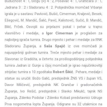
Budućnost 4 : 1, Slogu (R) 4 : 2, Posavac 4 : 1, Graničara 3 : 1,
Jadrana 3 : 2 i Sladoranu 4 : 2. Pobjednička momčad Vrbanje
igrala je u sastavu: Pavlović, Bušić, Cimerman, Kraljević, Besek,
Ešegović, M. Mandić, Šalić, Pavić, Kalistović, Sučić, B. Mandić,
Bilić, Frček. Osvojili su prijelazni pokal i pehar u trajno
vlasništvo i medalje, a
Igor Cimerman
je proglašen za
najboljeg igrača turnira. Drugo mjesto i pehar i medalje za RNK
Sladoranu Županja, a
Saša Spajić
iz ove momčadi je
najuspješniji golman turnira. Treće mjesto pehar i medalje za
Slavonac iz Gradišta, a četvrto za prošlogodišnjeg pobjednika
turnira Jadran iz Gunje u čijoj momčadi je igrao najučinkovitiji
strijelac turnira s 10 zgoditaka
Robert Šikić
. Pehare, medalje i
statue su uručili: Božo Galić, predsjednik ŽNS VS i župan VS,
Davor Miličević, predsjednik NK Graničar i gradonačelnik
Županje, Ivo Rešić, predsjednik i Slavko Mikulić, tajnik NS
Županja, Zdenko Podolar i Zdenko Kobaš predstavnici Udruge
Prva nogometna lopta Županja. Odigrane su 32 utakmice na