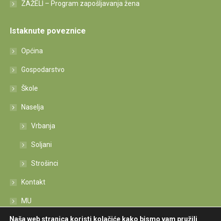
ZAŽELI – Program zapošljavanja žena
Istaknute poveznice
Općina
Gospodarstvo
Škole
Naselja
Vrbanja
Soljani
Strošinci
Kontakt
MU
Naša web stranica koristi kolačiće kako bismo vam pružili
Izjava o pristupačnosti