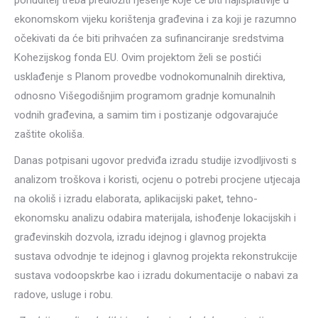
ponuditelj treba predložiti rješenje koje će biti najisplativije u
ekonomskom vijeku korištenja građevina i za koji je razumno
očekivati da će biti prihvaćen za sufinanciranje sredstvima
Kohezijskog fonda EU. Ovim projektom želi se postići
usklađenje s Planom provedbe vodnokomunalnih direktiva,
odnosno Višegodišnjim programom gradnje komunalnih
vodnih građevina, a samim tim i postizanje odgovarajuće
zaštite okoliša.
Danas potpisani ugovor predviđa izradu studije izvodljivosti s
analizom troškova i koristi, ocjenu o potrebi procjene utjecaja
na okoliš i izradu elaborata, aplikacijski paket, tehno-
ekonomsku analizu odabira materijala, ishođenje lokacijskih i
građevinskih dozvola, izradu idejnog i glavnog projekta
sustava odvodnje te idejnog i glavnog projekta rekonstrukcije
sustava vodoopskrbe kao i izradu dokumentacije o nabavi za
radove, usluge i robu.