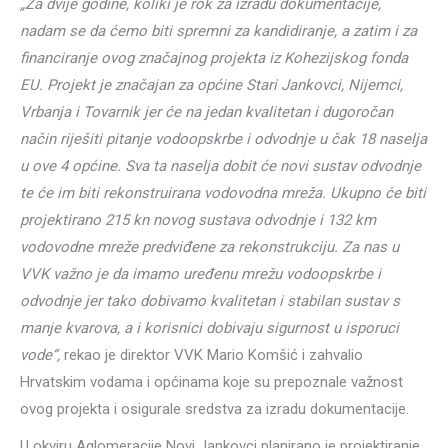
„Za dvije godine, koliki je rok za izradu dokumentacije,
nadam se da ćemo biti spremni za kandidiranje, a zatim i za
financiranje ovog značajnog projekta iz Kohezijskog fonda
EU. Projekt je značajan za općine Stari Jankovci, Nijemci,
Vrbanja i Tovarnik jer će na jedan kvalitetan i dugoročan
način riješiti pitanje vodoopskrbe i odvodnje u čak 18 naselja
u ove 4 općine. Sva ta naselja dobit će novi sustav odvodnje
te će im biti rekonstruirana vodovodna mreža. Ukupno će biti
projektirano 215 kn novog sustava odvodnje i 132 km
vodovodne mreže predviđene za rekonstrukciju. Za nas u
VVK važno je da imamo uređenu mrežu vodoopskrbe i
odvodnje jer tako dobivamo kvalitetan i stabilan sustav s
manje kvarova, a i korisnici dobivaju sigurnost u isporuci
vode“,
rekao je direktor VVK Mario Komšić i zahvalio
Hrvatskim vodama i općinama koje su prepoznale važnost
ovog projekta i osigurale sredstva za izradu dokumentacije.
U okviru Aglomeracije Novi Jankovci planirano je projektiranje