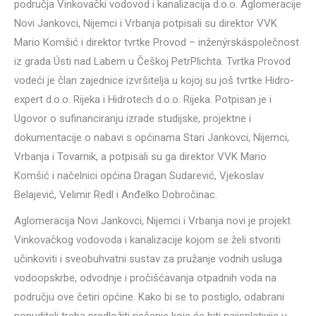
područja Vinkovački vodovod i kanalizacija d.o.o. Aglomeracije
Novi Jankovci, Nijemci i Vrbanja potpisali su direktor VVK
Mario Komšić i direktor tvrtke Provod – inženýrskáspolečnost
iz grada Ústi nad Labem u Češkoj PetrPlichta. Tvrtka Provod
vodeći je član zajednice izvršitelja u kojoj su još tvrtke Hidro-
expert d.o.o. Rijeka i Hidrotech d.o.o. Rijeka. Potpisan je i
Ugovor o sufinanciranju izrade studijske, projektne i
dokumentacije o nabavi s općinama Stari Jankovci, Nijemci,
Vrbanja i Tovarnik, a potpisali su ga direktor VVK Mario
Komšić i načelnici općina Dragan Sudarević, Vjekoslav
Belajević, Velimir Redl i Anđelko Dobročinac.
Aglomeracija Novi Jankovci, Nijemci i Vrbanja novi je projekt
Vinkovačkog vodovoda i kanalizacije kojom se želi stvoriti
učinkoviti i sveobuhvatni sustav za pružanje vodnih usluga
vodoopskrbe, odvodnje i pročišćavanja otpadnih voda na
području ove četiri općine. Kako bi se to postiglo, odabrani