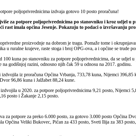
jviše za potpore poljoprivrednicima po stanovniku i kroz udjel u 
i rast imala općina Jesenje. Pokazuju to podaci o izvršavanju pro
oprivredne proizvodnje na dobrom je tragu. Pomaže tome i okrupnjavanj
 u ruralne krajeve, raste stoga i broj OPG-ova, a i općine se trude p
 100 kuna po stanovniku za potpore poljoprivrednicima, da se udjel u p
ore na godišnjoj razini, odnosno njih čak 59 u odnosu na 2017. godinu.
ni izdvojila iz proračuna Općina Vrbanja, 733,78 kuna, Nijemci 396,8
Dvor 96,86 kuna i Jalžabet 88,24 kune.
zdvojila u 2020. za potpore poljoprivrednicima 9,21 posto, Nijemci 5,
,16 posto i Žakanje 2,15 posto.
tva za potpore za preko 6.000 posto, za gotovo 3.000 posto Općina Dvo
ćala Općina Veliki Bukovec, Pićan za 433 posto, Sveti Ilija za 383 post