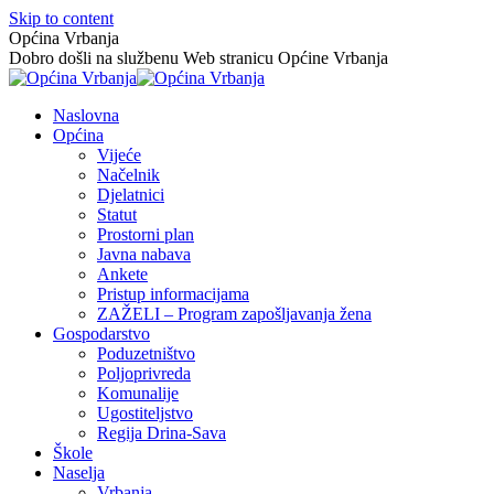
Skip to content
Općina Vrbanja
Dobro došli na službenu Web stranicu Općine Vrbanja
Naslovna
Općina
Vijeće
Načelnik
Djelatnici
Statut
Prostorni plan
Javna nabava
Ankete
Pristup informacijama
ZAŽELI – Program zapošljavanja žena
Gospodarstvo
Poduzetništvo
Poljoprivreda
Komunalije
Ugostiteljstvo
Regija Drina-Sava
Škole
Naselja
Vrbanja