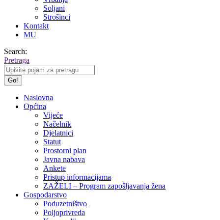
Soljani
Strošinci
Kontakt
MU
Search:
Pretraga
Naslovna
Općina
Vijeće
Načelnik
Djelatnici
Statut
Prostorni plan
Javna nabava
Ankete
Pristup informacijama
ZAŽELI – Program zapošljavanja žena
Gospodarstvo
Poduzetništvo
Poljoprivreda