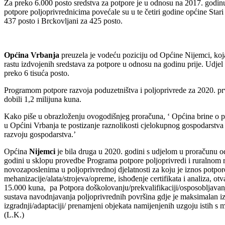
Za preko 6.000 posto sredstva za potpore je u odnosu na 2017. godinu
potpore poljoprivrednicima povećale su u te četiri godine općine Sta
437 posto i Brckovljani za 425 posto.
Općina Vrbanja
preuzela je vodeću poziciju od Općine Nijemci, koja
rastu izdvojenih sredstava za potpore u odnosu na godinu prije. Udje
preko 6 tisuća posto.
Programom potpore razvoja poduzetništva i poljoprivrede za 2020. prv
dobili 1,2 milijuna kuna.
Kako piše u obrazloženju ovogodišnjeg proračuna, ‘ Općina brine o pot
u Općini Vrbanja te postizanje raznolikosti cjelokupnog gospodarstva
razvoju gospodarstva.’
Općina
Nijemci
je bila druga u 2020. godini s udjelom u proračunu 
godini u sklopu provedbe Programa potpore poljoprivredi i ruralnom 
novozaposlenima u poljoprivrednoj djelatnosti za koju je iznos potpo
mehanizacije/alata/strojeva/opreme, ishođenje certifikata i analiza, o
15.000 kuna, pa Potpora doškolovanju/prekvalifikaciji/osposobljavanj
sustava navodnjavanja poljoprivrednih površina gdje je maksimalan izn
izgradnji/adaptaciji/ prenamjeni objekata namijenjenih uzgoju istih 
(L.K.)