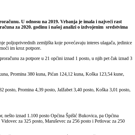
proračunu. U odnosu na 2019. Vrbanja je imala i najveći rast
računa za 2020. godinu i našoj analizi o izdvojenim sredstvima
e poljoprivrednih zemljišta koje povećavaju interes ulagača, jedinice
omoći im kroz potpore.
roračunu za potpore u 21 općini iznad 1 posto, u njih pet čak iznad 3
5 kuna, Promina 380 kuna, Pićan 124,12 kuna, Koška 123,54 kune,
82 posto, Promina 4,39 posto, Jalžabet 3,40 posto, Koška 3,01 posto,
r, nešto iznad 1.100 posto Općina Špišić Bukovica, pa Općina
o, Vidovec za 325 posto, Maruševec za 256 posto i Petlovac za 250