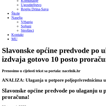
Komunalije
Ugostiteljstvo
Regija Drina-Sava
Škole
Naselja
Vrbanja
Soljani
Strošinci
Kontakt
MU
Slavonske općine predvode po u
izdvaja gotovo 10 posto proraču
Prenosimo u cijelosti tekst sa portala: nacelnik.hr
ANALIZA: Ulaganja u potpore poljoprivrednicima u 
Slavonske općine predvode po ulaganju u p
proračuna!