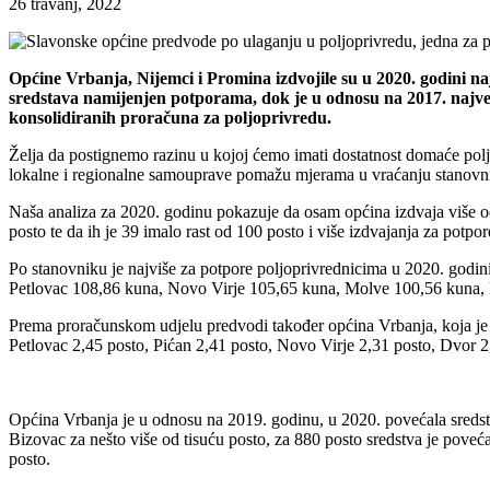
26 travanj, 2022
Općine Vrbanja, Nijemci i Promina izdvojile su u 2020. godini na
sredstava namijenjen potporama, dok je u odnosu na 2017. najveć
konsolidiranih proračuna za poljoprivredu.
Želja da postignemo razinu u kojoj ćemo imati dostatnost domaće polj
lokalne i regionalne samouprave pomažu mjerama u vraćanju stanovnika
Naša analiza za 2020. godinu pokazuje da osam općina izdvaja više od
posto te da ih je 39 imalo rast od 100 posto i više izdvajanja za potp
Po stanovniku je najviše za potpore poljoprivrednicima u 2020. godi
Petlovac 108,86 kuna, Novo Virje 105,65 kuna, Molve 100,56 kuna, 
Prema proračunskom udjelu predvodi također općina Vrbanja, koja je i
Petlovac 2,45 posto, Pićan 2,41 posto, Novo Virje 2,31 posto, Dvor 2
Općina Vrbanja je u odnosu na 2019. godinu, u 2020. povećala sreds
Bizovac za nešto više od tisuću posto, za 880 posto sredstva je pove
posto.