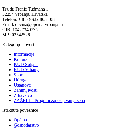
Trg dr. Franje Tuđmana 1,
32254 Vrbanja, Hrvatska
Telefon: +385 (0)32 863 108
Email: opcina@opcina-vrbanja.hr
OIB: 10427349735
MB: 02542528
Kategorije novosti
Informacije
Kultura
KUD Soljani
KUD Vrbanja
Sport
Udruge
Ustanove
Zanimljivosti
Zdravstvo
ZAŽELI – Program zapošljavanja žena
Istaknute poveznice
Općina
Gospodarstvo