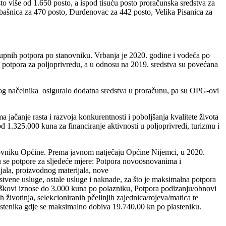
o više od 1.650 posto, a ispod tisuću posto proračunska sredstva za
ubašnica za 470 posto, Đurđenovac za 442 posto, Velika Pisanica za
ukupnih potpora po stanovniku. Vrbanja je 2020. godine i vodeća po
a potpora za poljoprivredu, a u odnosu na 2019. sredstva su povećana
dlog načelnika osiguralo dodatna sredstva u proračunu, pa su OPG-ovi
jačanje rasta i razvoja konkurentnosti i poboljšanja kvalitete života
1.325.000 kuna za financiranje aktivnosti u poljoprivredi, turizmu i
anovniku Općine. Prema javnom natječaju Općine Nijemci, u 2020.
u se potpore za sljedeće mjere: Potpora novoosnovanima i
jala, proizvodnog materijala, nove
dstvene usluge, ostale usluge i naknade, za što je maksimalna potpora
roškovi iznose do 3.000 kuna po polazniku, Potpora podizanju/obnovi
ivotinja, selekcioniranih pčelinjih zajednica/rojeva/matica te
astenika gdje se maksimalno dobiva 19.740,00 kn po plasteniku.