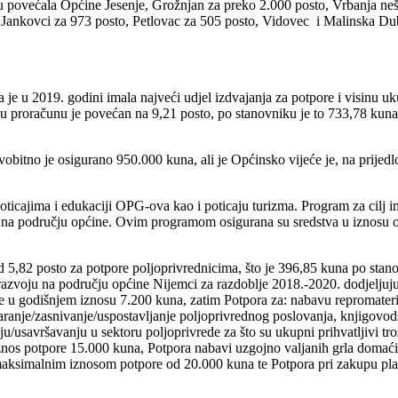
 povećala Općine Jesenje, Grožnjan za preko 2.000 posto, Vrbanja nešt
ri Jankovci za 973 posto, Petlovac za 505 posto, Vidovec i Malinska D
 je u 2019. godini imala najveći udjel izdvajanja za potpore i visinu 
l u proračunu je povećan na 9,21 posto, po stanovniku je to 733,78 kun
obitno je osigurano 950.000 kuna, ali je Općinsko vijeće je, na prije
icajima i edukaciji OPG-ova kao i poticaju turizma. Program za cilj ima 
 na području općine. Ovim programom osigurana su sredstva u iznosu od 
od 5,82 posto za potpore poljoprivrednicima, što je 396,85 kuna po st
razvoju na području općine Nijemci za razdoblje 2018.-2020. dodjeljuj
re u godišnjem iznosu 7.200 kuna, zatim Potpora za: nabavu repromateri
tvaranje/zasnivanje/uspostavljanje poljoprivrednog poslovanja, knjigovo
u/usavršavanju u sektoru poljoprivrede za što su ukupni prihvatljivi t
os potpore 15.000 kuna, Potpora nabavi uzgojno valjanih grla domaćih ž
s maksimalnim iznosom potpore od 20.000 kuna te Potpora pri zakupu pl